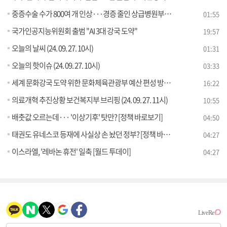
중증수술 수가 800여 개 인상···경증 줄인 상급병원부터 적용
01:55
국가인공지능위원회 출범 "AI 3대 강국 도약"
19:57
오늘의 날씨 (24. 09. 27. 10시)
01:31
오늘의 핫이슈 (24. 09. 27. 10시)
03:33
세계 문화강국 도약 위한 문화체육관광부 예산 편성 방향은?
16:22
의료개혁 추진상황 보건복지부 브리핑 (24. 09. 27. 11시)
10:55
배춧값 오르는데··· '이상기후' 탓만? [정책 바로보기]
04:50
태권도 유네스코 등재에 사실상 손 놨던 정부? [정책 바로보기]
04:27
이스라엘, '레바논 휴전' 일축 [월드 투데이]
04:27