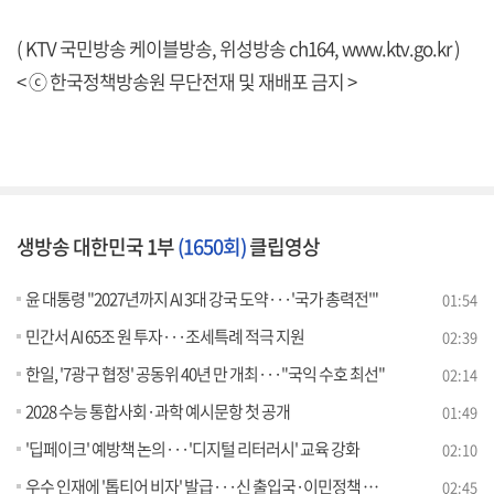
( KTV 국민방송 케이블방송, 위성방송 ch164,
www.ktv.go.kr
)
< ⓒ 한국정책방송원 무단전재 및 재배포 금지 >
생방송 대한민국 1부
(1650회)
클립영상
윤 대통령 "2027년까지 AI 3대 강국 도약···'국가 총력전'"
01:54
민간서 AI 65조 원 투자···조세특례 적극 지원
02:39
한일, '7광구 협정' 공동위 40년 만 개최···"국익 수호 최선"
02:14
2028 수능 통합사회·과학 예시문항 첫 공개
01:49
'딥페이크' 예방책 논의···'디지털 리터러시' 교육 강화
02:10
우수 인재에 '톱티어 비자' 발급···신 출입국·이민정책 발표
02:45