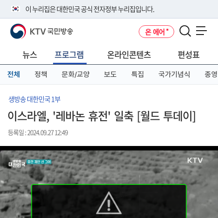
본
메
전
이 누리집은 대한민국 공식 전자정부 누리집입니다.
문
뉴
체
바
바
메
KTV 국민방송
온 에어
로
로
뉴
공식 누리집 주소 확인하기
메뉴 열기
가
가
바
go.kr 주소를 사용하는 누리집은 대한민국 정부기관이 관리하는 누리집입
기
기
로
뉴스
프로그램
온라인콘텐츠
편성표
니다.
가
이밖에 or.kr 또는 .kr등 다른 도메인 주소를 사용하고 있다면 아래 URL에
기
전체
정책
문화/교양
보도
특집
국가기념식
종영
서 도메인 주소를 확인해 보세요
운영중인 공식 누리집보기
생방송 대한민국 1부
이스라엘, '레바논 휴전' 일축 [월드 투데이]
등록일 : 2024.09.27 12:49