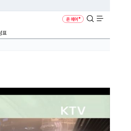
온 에어
메뉴 열기
성표