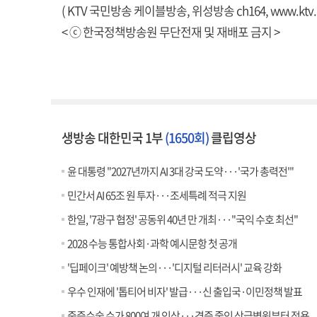
( KTV 국민방송 케이블방송, 위성방송 ch164,
www.ktv.
< ⓒ 한국정책방송원 무단전재 및 재배포 금지 >
생방송 대한민국 1부
(1650회)
클립영상
윤 대통령 "2027년까지 AI 3대 강국 도약···'국가 총력전'"
민간서 AI 65조 원 투자···조세특례 적극 지원
한일, '7광구 협정' 공동위 40년 만 개최···"국익 수호 최선"
2028 수능 통합사회·과학 예시문항 첫 공개
'딥페이크' 예방책 논의···'디지털 리터러시' 교육 강화
우수 인재에 '톱티어 비자' 발급···신 출입국·이민정책 발표
중증수술 수가 800여 개 인상···경증 줄인 상급병원부터 적용