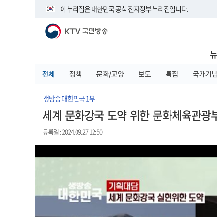
본
메
전
이 누리집은 대한민국 공식 전자정부 누리집입니다.
문
뉴
체
바
바
메
KTV 국민방송
로
로
뉴
공식 누리집 주소 확인하기
가
가
바
go.kr 주소를 사용하는 누리집은 대한민국 정부기관이 관리하
기
기
로
뉴
이밖에 or.kr 또는 .kr등 다른 도메인 주소를 사용하고 있다면 
가
기
운영중인 공식 누리집보기
전체
정책
문화/교양
보도
특집
국가기
생방송 대한민국 1부
세계 문화강국 도약 위한 문화체육관광부
등록일 : 2024.09.27 12:50