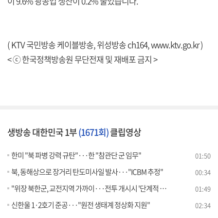
이 9.6% 광공업 생산이 0.2% 줄었습니다.
( KTV 국민방송 케이블방송, 위성방송 ch164,
www.ktv.go.kr
)
< ⓒ 한국정책방송원 무단전재 및 재배포 금지 >
생방송 대한민국 1부
(1671회)
클립영상
한미 "북 파병 강력 규탄"···한 "참관단 군 임무"
01:50
북, 동해상으로 장거리 탄도미사일 발사···"ICBM 추정"
00:34
"위장 북한군, 교전지역 가까이···전투 개시시 '단계적 조치'"
01:49
신한울 1·2호기 준공···"원전 생태계 정상화 지원"
02:34