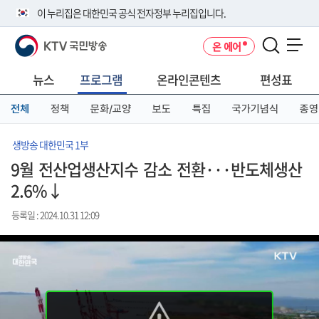
본
메
전
이 누리집은 대한민국 공식 전자정부 누리집입니다.
문
뉴
체
바
바
메
KTV 국민방송
온 에어
로
로
뉴
공식 누리집 주소 확인하기
메뉴 열기
가
가
바
go.kr 주소를 사용하는 누리집은 대한민국 정부기관이 관리하는 누리집입
기
기
로
뉴스
프로그램
온라인콘텐츠
편성표
니다.
가
이밖에 or.kr 또는 .kr등 다른 도메인 주소를 사용하고 있다면 아래 URL에
기
전체
정책
문화/교양
보도
특집
국가기념식
종영
서 도메인 주소를 확인해 보세요
운영중인 공식 누리집보기
생방송 대한민국 1부
9월 전산업생산지수 감소 전환···반도체생산
2.6%↓
등록일 : 2024.10.31 12:09