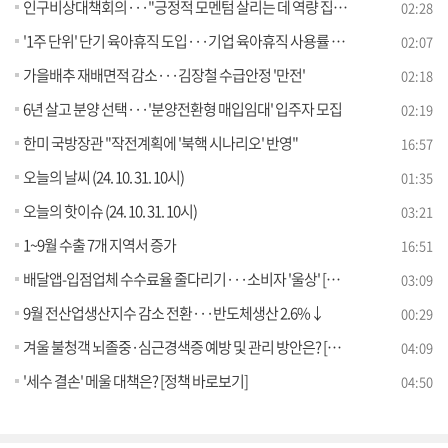
인구비상대책회의···"긍정적 모멘텀 살리는 데 역량 집중"
02:28
'1주 단위' 단기 육아휴직 도입···기업 육아휴직 사용률 공개
02:07
가을배추 재배면적 감소···김장철 수급안정 '만전'
02:18
6년 살고 분양 선택···'분양전환형 매입임대' 입주자 모집
02:19
한미 국방장관 "작전계획에 '북핵 시나리오' 반영"
16:57
오늘의 날씨 (24. 10. 31. 10시)
01:35
오늘의 핫이슈 (24. 10. 31. 10시)
03:21
1~9월 수출 7개 지역서 증가
16:51
배달앱-입점업체 수수료율 줄다리기···소비자 '울상' [현장고발]
03:09
9월 전산업생산지수 감소 전환···반도체생산 2.6%↓
00:29
겨울 불청객 뇌졸중·심근경색증 예방 및 관리 방안은? [정책 바로보기]
04:09
'세수 결손' 메울 대책은? [정책 바로보기]
04:50