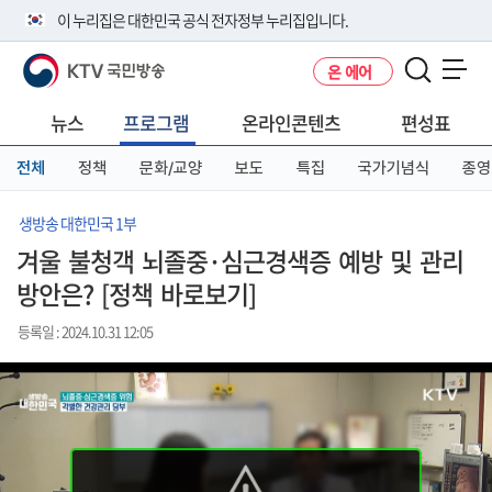
본
메
전
이 누리집은 대한민국 공식 전자정부 누리집입니다.
문
뉴
체
바
바
메
KTV 국민방송
온 에어
로
로
뉴
공식 누리집 주소 확인하기
메뉴 열기
가
가
바
go.kr 주소를 사용하는 누리집은 대한민국 정부기관이 관리하는 누리집입
기
기
로
뉴스
프로그램
온라인콘텐츠
편성표
니다.
가
이밖에 or.kr 또는 .kr등 다른 도메인 주소를 사용하고 있다면 아래 URL에
기
전체
정책
문화/교양
보도
특집
국가기념식
종영
서 도메인 주소를 확인해 보세요
운영중인 공식 누리집보기
생방송 대한민국 1부
겨울 불청객 뇌졸중·심근경색증 예방 및 관리
방안은? [정책 바로보기]
등록일 : 2024.10.31 12:05