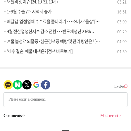
오늘의 핫이슈 (24. 10. 31. 10시)
03:21
1~9월 수출 7개 지역서 증가
16:51
배달앱-입점업체 수수료율 줄다리기···소비자 '울상' [현장고발]
03:09
9월 전산업생산지수 감소 전환···반도체생산 2.6%↓
00:29
겨울 불청객 뇌졸중·심근경색증 예방 및 관리 방안은? [정책 바로보기]
04:09
'세수 결손' 메울 대책은? [정책 바로보기]
04:50