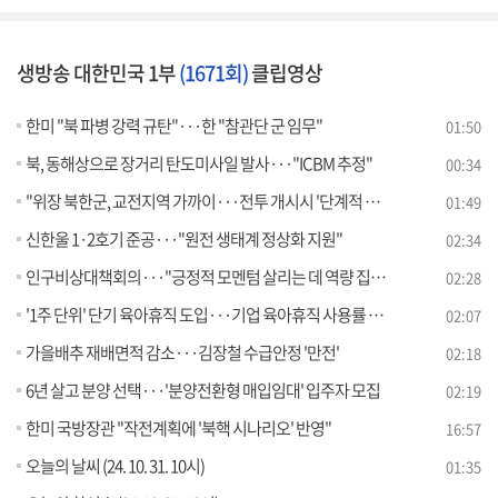
생방송 대한민국 1부
(1671회)
클립영상
한미 "북 파병 강력 규탄"···한 "참관단 군 임무"
01:50
북, 동해상으로 장거리 탄도미사일 발사···"ICBM 추정"
00:34
"위장 북한군, 교전지역 가까이···전투 개시시 '단계적 조치'"
01:49
신한울 1·2호기 준공···"원전 생태계 정상화 지원"
02:34
인구비상대책회의···"긍정적 모멘텀 살리는 데 역량 집중"
02:28
'1주 단위' 단기 육아휴직 도입···기업 육아휴직 사용률 공개
02:07
가을배추 재배면적 감소···김장철 수급안정 '만전'
02:18
6년 살고 분양 선택···'분양전환형 매입임대' 입주자 모집
02:19
한미 국방장관 "작전계획에 '북핵 시나리오' 반영"
16:57
오늘의 날씨 (24. 10. 31. 10시)
01:35