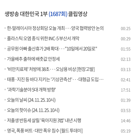
생방송 대한민국 1부
(1687회)
클립영상
한-말레이시아 정상회담 오늘 개최···양국 협력방안 논의
00:25
플라스틱 오염 종식 위한 INC-5 부산서 개막
00:29
공무원 아빠 출산휴가 2배 확대···"10일에서 20일로"
01:55
가을배추 출하에 배춧값 안정세
02:13
'비만치료제' 처방에 38초···오남용 비상 [현장고발]
03:13
태풍·지진 등 바다 지키는 '기상관측선'···대형급 도입 검토
02:41
'과학기술분야 5대 개혁 방향'
17:51
오늘의 날씨 (24. 11. 25. 10시)
01:39
오늘의 핫이슈 (24. 11. 25. 10시)
03:53
저출생 반등세 살릴 '육아지원 3법' 내년 시행
14:46
영국, 폭풍 버트·대만 폭우 침수 [월드 투데이]
05:19