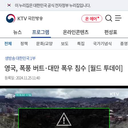
본
메
전
이 누리집은 대한민국 공식 전자정부 누리집입니다.
문
뉴
체
바
바
메
KTV 국민방송
온 에어
로
로
뉴
공식 누리집 주소 확인하기
메뉴 열기
가
가
바
go.kr 주소를 사용하는 누리집은 대한민국 정부기관이 관리하는 누리집입
기
기
로
뉴스
프로그램
온라인콘텐츠
편성표
니다.
가
이밖에 or.kr 또는 .kr등 다른 도메인 주소를 사용하고 있다면 아래 URL에
기
전체
정책
문화/교양
보도
특집
국가기념식
종영
서 도메인 주소를 확인해 보세요
운영중인 공식 누리집보기
생방송 대한민국 1부
영국, 폭풍 버트·대만 폭우 침수 [월드 투데이]
등록일 : 2024.11.25 11:40