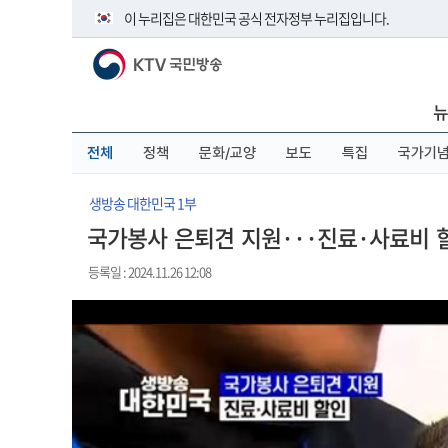
본
메
전
이 누리집은 대한민국 공식 전자정부 누리집입니다.
문
뉴
체
바
바
메
KTV 국민방송
로
로
뉴
공식 누리집 주소 확인하기
가
가
바
go.kr 주소를 사용하는 누리집은 대한민국 정부기관이 관리하
기
기
로
뉴
이밖에 or.kr 또는 .kr등 다른 도메인 주소를 사용하고 있다면 
가
기
운영중인 공식 누리집보기
전체
정책
문화/교양
보도
특집
국가기
생방송 대한민국 1부
국가봉사 은퇴견 지원···진료·사료비 
등록일 : 2024.11.26 12:08