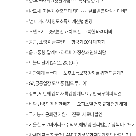
한-우크라 외교장관회담···"특사 방한 기대"
반도체·자동차 수출 역대 최대···"글로벌 불확실성 대비"
'손피 거래'시 양도소득세 계산법 변경
스텔스기 F-35A 분산 배치 추진···북한 타격 대비
공군, '소링 이글 훈련'···항공기 60여 대 참가
윤 대통령, 말레이·라트비아 정상과 연쇄 회담
오늘의 날씨 (24. 11. 26. 10시)
차관에게 듣는다···노후소득보장 강화를 위한 연금개혁
G7, 공동입장 모색 중 [월드 투데이]
정부, 세 번째 김 여사 특검법 재의요구안 국무회의 의결
바닥 난방 면적 제한 폐지···오피스텔 건축 규제 전면 해제
국가봉사 은퇴견 지원···진료·사료비 할인
겨울철 노로바이러스 주의보, 예방 및 관리법은? [정책 바로보기
차세대 교통 '한국형 UAM' 초기상용화 제동? [정책 바로보기]