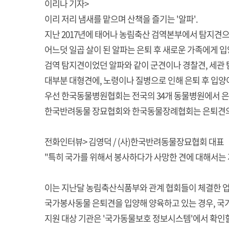
이리나 기자>
이리 저리 냄새를 맡으며 산책을 즐기는 '알파'.
지난 2017년에 태어나 농림축산 검역본부에서 탐지견
어느덧 일곱 살이 된 알파는 은퇴 후 새로운 가족에게 
검역 탐지견이었던 알파와 같이 군견이나 경찰견, 세관 탐
대부분 대형견에, 노령이나 질병으로 인해 은퇴 후 입양
우선 한국동물병원협회는 전국의 34개 동물병원에서 은퇴
한국반려동물 장묘협회와 한국동물장례협회는 은퇴견의 장례
전화인터뷰> 김영덕 / (사)한국반려동물장묘협회 대표
"특히 국가를 위해서 봉사하다가 사망한 견에 대해서는
이는 지난달 농림축산식품부와 관계 협회들이 체결한 업
국가봉사동물 은퇴견을 입양해 양육하고 있는 경우, 국
지원 대상 기관은 '국가동물보호 정보시스템'에서 확인할