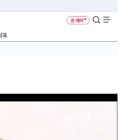
온 에어
메뉴 열기
성표