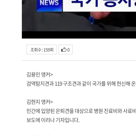
조회수 : 159회
0
김용민 앵커>
검역탐지견과 119 구조견과 같이 국가를 위해 헌신해 온
김현지 앵커>
민간에 입양된 은퇴견을 대상으로 병원 진료비와 사료비 
보도에 이리나 기자입니다.