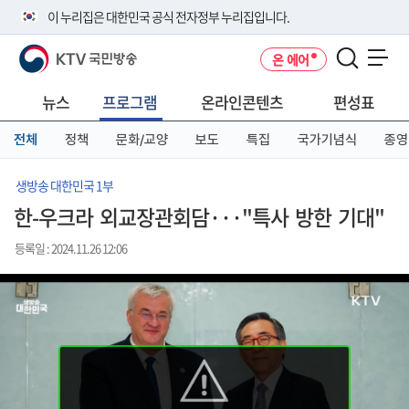
본
메
전
이 누리집은 대한민국 공식 전자정부 누리집입니다.
문
뉴
체
바
바
메
KTV 국민방송
온 에어
로
로
뉴
공식 누리집 주소 확인하기
메뉴 열기
가
가
바
go.kr 주소를 사용하는 누리집은 대한민국 정부기관이 관리하는 누리집입
기
기
로
뉴스
프로그램
온라인콘텐츠
편성표
니다.
가
이밖에 or.kr 또는 .kr등 다른 도메인 주소를 사용하고 있다면 아래 URL에
기
전체
정책
문화/교양
보도
특집
국가기념식
종영
서 도메인 주소를 확인해 보세요
운영중인 공식 누리집보기
생방송 대한민국 1부
한-우크라 외교장관회담···"특사 방한 기대"
등록일 : 2024.11.26 12:06