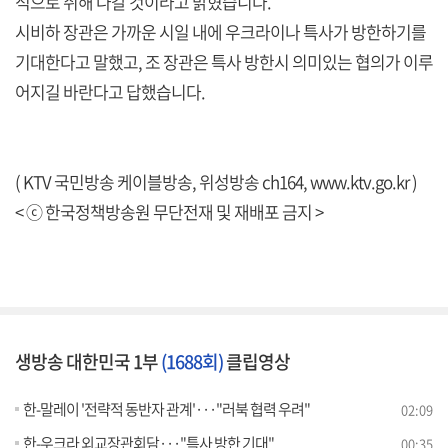
적으로 취해 나갈 것이라고 밝혔습니다.
시비하 장관은 가까운 시일 내에 우크라이나 특사가 방한하기를
기대한다고 말했고, 조 장관은 특사 방한시 의미있는 협의가 이루
어지길 바란다고 답했습니다.
( KTV 국민방송 케이블방송, 위성방송 ch164,
www.ktv.go.kr
)
< ⓒ 한국정책방송원 무단전재 및 재배포 금지 >
생방송 대한민국 1부
(1688회)
클립영상
한-말레이 '전략적 동반자 관계'···"러북 협력 우려"
02:09
한-우크라 외교장관회담···"특사 방한 기대"
00:35