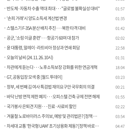
반도체·자동차 수출 역대 최대···"글로벌 불확실성 대비"
01:57
'손피 거래'시 양도소득세 계산법 변경
01:35
스텔스기 F-35A 분산 배치 추진···북한 타격 대비
01:42
공군, '소링 이글 훈련'···항공기 60여 대 참가
02:02
윤 대통령, 말레이·라트비아 정상과 연쇄 회담
22:58
오늘의 날씨 (24. 11. 26. 10시)
01:31
차관에게 듣는다···노후소득보장 강화를 위한 연금개혁
18:04
G7, 공동입장 모색 중 [월드 투데이]
03:23
정부, 세 번째 김 여사 특검법 재의요구안 국무회의 의결
00:21
바닥 난방 면적 제한 폐지···오피스텔 건축 규제 전면 해제
01:55
국가봉사 은퇴견 지원···진료·사료비 할인
02:22
겨울철 노로바이러스 주의보, 예방 및 관리법은? [정책 바로보기]
03:54
차세대 교통 '한국형 UAM' 초기상용화 제동? [정책 바로보기]
04:47