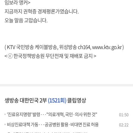
임보라 앵커>
지금까지 권혁증 경제평론가였습니다.
오늘 말씀 고맙습니다.
( KTV 국민방송 케이블방송, 위성방송 ch164,
www.ktv.go.kr
)
< ⓒ 한국정책방송원 무단전재 및 재배포 금지 >
생방송 대한민국 2부
(1521회)
클립영상
'진료유지명령' 발령···"의료개혁, 국민·의사 위한 것"
01:50
비상진료대책 가동···공공병원 활용·비대면 진료 허용
02:22