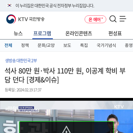
본
메
전
이 누리집은 대한민국 공식 전자정부 누리집입니다.
문
뉴
체
바
바
메
KTV 국민방송
온 에어
로
로
뉴
공식 누리집 주소 확인하기
메뉴 열기
가
가
바
go.kr 주소를 사용하는 누리집은 대한민국 정부기관이 관리하는 누리집입
기
기
로
뉴스
프로그램
온라인콘텐츠
편성표
니다.
가
이밖에 or.kr 또는 .kr등 다른 도메인 주소를 사용하고 있다면 아래 URL에
기
전체
정책
문화/교양
보도
특집
국가기념식
종영
서 도메인 주소를 확인해 보세요
운영중인 공식 누리집보기
생방송 대한민국 2부
석사 80만 원·박사 110만 원, 이공계 학비 부
담 던다 [경제&이슈]
등록일 : 2024.02.19 17:37