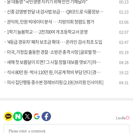
윤 대통령 "국민생명 지키기 위해 만전 기해달라"
00:23
신종 감염병 한달 내 검사법 보급···QR코드로 식품정보 확인
02:23
권익위, 민원 빅데이터 분석···지방의회 청렴도 평가
03:06
1학기 늘봄학교···2천700여 개 초등학교서 운영
02:07
'4등급 경유차' 폐차 보조금 확대···온라인 검사 최초 도입
02:47
미국, 가정집 출동한 경찰·소방관 총격 사망 [글로벌 핫이슈]
05:19
새해 첫 보름달이 뜨면? 그 시절 정월 대보름 엿보기 [라떼는 뉴우스]
04:28
석사 80만 원·박사 110만 원, 이공계 학비 부담 던다 [경제&이슈]
19:22
의사 집단행동 중수본 정례브리핑 (2.19) [브리핑 인사이트]
04:31