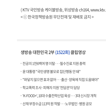
( KTV 국민방송 케이블방송, 위성방송 ch164,
www.ktv.
< ⓒ 한국정책방송원 무단전재 및 재배포 금지 >
생방송 대한민국 2부
(1522회)
클립영상
전공의 1천6백여 명 이탈···필수진료 지원 총력
윤 대통령 "국민생명 볼모로 집단행동 안 돼"
"와닿지 않으면 효과 없어···출산·양육에 직접 도움돼야"
학교폭력 조사·피해자 지원 '전담관'이 담당
'K-FOOD+', 10대 수출전략산업 육성···3대 신시장 개척
산재 부정수급 113억 원 적발···노무법인·병원 공모