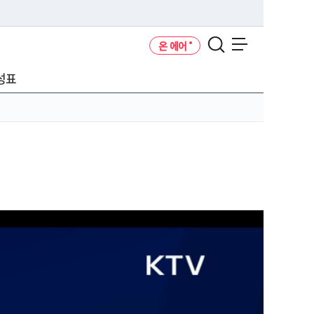
온 에어
메뉴 열기
성표