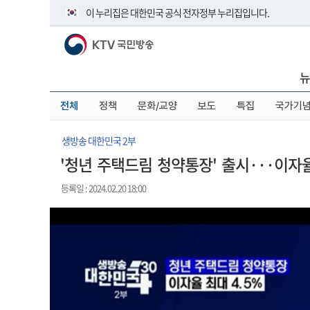
본
메
전
이 누리집은 대한민국 공식 전자정부 누리집입니다.
문
뉴
체
바
바
메
KTV 국민방송
로
로
뉴
공식 누리집 주소 확인하기
가
가
바
go.kr 주소를 사용하는 누리집은 대한민국 정부기관이 관리하
기
기
로
뉴
이밖에 or.kr 또는 .kr등 다른 도메인 주소를 사용하고 있다면 
가
기
운영중인 공식 누리집보기
전체
정책
문화/교양
보도
특집
국가기
생방송 대한민국 2부
'청년 주택드림 청약통장' 출시···이자율
등록일 : 2024.02.20 18:00