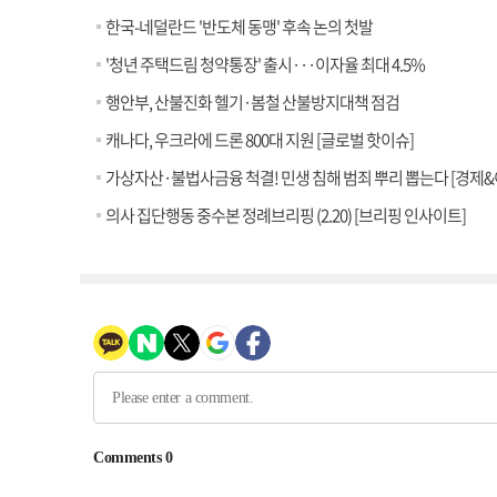
한국-네덜란드 '반도체 동맹' 후속 논의 첫발
'청년 주택드림 청약통장' 출시···이자율 최대 4.5%
행안부, 산불진화 헬기·봄철 산불방지대책 점검
캐나다, 우크라에 드론 800대 지원 [글로벌 핫이슈]
가상자산·불법사금융 척결! 민생 침해 범죄 뿌리 뽑는다 [경제&
의사 집단행동 중수본 정례브리핑 (2.20) [브리핑 인사이트]