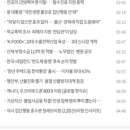
전공의 1천6백여 명 이탈···필수진료 지원 총력
02:42
윤 대통령 "국민생명 볼모로 집단행동 안 돼"
02:14
"와닿지 않으면 효과 없어···출산·양육에 직접 도움돼야"
02:13
학교폭력 조사·피해자 지원 '전담관'이 담당
01:45
'K-FOOD+', 10대 수출전략산업 육성···3대 신시장 개척
02:47
산재 부정수급 113억 원 적발···노무법인·병원 공모
02:23
한국-네덜란드 '반도체 동맹' 후속 논의 첫발
02:47
'청년 주택드림 청약통장' 출시···이자율 최대 4.5%
02:57
행안부, 산불진화 헬기·봄철 산불방지대책 점검
00:38
캐나다, 우크라에 드론 800대 지원 [글로벌 핫이슈]
06:59
가상자산·불법사금융 척결! 민생 침해 범죄 뿌리 뽑는다 [경제&이슈]
16:50
의사 집단행동 중수본 정례브리핑 (2.20) [브리핑 인사이트]
04:48