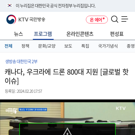
본
메
전
이 누리집은 대한민국 공식 전자정부 누리집입니다.
문
뉴
체
바
바
메
KTV 국민방송
온 에어
로
로
뉴
공식 누리집 주소 확인하기
메뉴 열기
가
가
바
go.kr 주소를 사용하는 누리집은 대한민국 정부기관이 관리하는 누리집입
기
기
로
뉴스
프로그램
온라인콘텐츠
편성표
니다.
가
이밖에 or.kr 또는 .kr등 다른 도메인 주소를 사용하고 있다면 아래 URL에
기
전체
정책
문화/교양
보도
특집
국가기념식
종영
서 도메인 주소를 확인해 보세요
운영중인 공식 누리집보기
생방송 대한민국 2부
캐나다, 우크라에 드론 800대 지원 [글로벌 핫
이슈]
등록일 : 2024.02.20 17:57