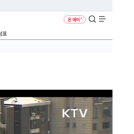
온 에어
메뉴 열기
성표