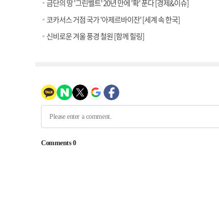
금단의 땅 '그린벨트' 20년 만에 '확' 푼다 [경제&이슈]
코카서스 거점 국가 '아제르바이잔' [세계 속 한국]
신비로운 겨울 풍경 철원 [함께 힐링]