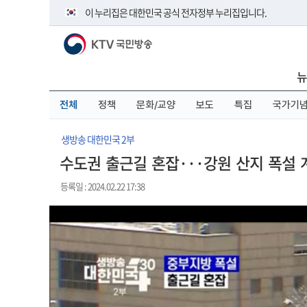
본
메
전
이 누리집은 대한민국 공식 전자정부 누리집입니다.
문
뉴
체
바
바
메
KTV 국민방송
로
로
뉴
공식 누리집 주소 확인하기
가
가
바
go.kr 주소를 사용하는 누리집은 대한민국 정부기관이 관리하
기
기
로
뉴
이밖에 or.kr 또는 .kr등 다른 도메인 주소를 사용하고 있다면 
가
기
운영중인 공식 누리집보기
전체
정책
문화/교양
보도
특집
국가기
생방송 대한민국 2부
수도권 출근길 혼잡···강원 산지 폭설 
등록일 : 2024.02.22 17:38