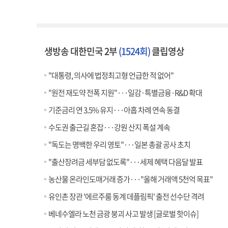
생방송 대한민국 2부
(1524회)
클립영상
"대통령, 의사에 법정최고형 언급한 적 없어"
"원전 재도약 전폭 지원"···일감·특별금융·R&D 확대
기준금리 연 3.5% 유지···아홉 차례 연속 동결
수도권 출근길 혼잡···강원 산지 폭설 계속
"독도는 명백한 우리 영토"···일본 총괄 공사 초치
"출산장려금 세부담 없도록"···세제 혜택 다음달 발표
농산물 온라인도매거래 증가···"올해 거래액 5천억 목표"
유인촌 장관 '에르주룸 동계 데플림픽' 출전 선수단 격려
베네수엘라 노천 금광 붕괴 사고 발생 [글로벌 핫이슈]