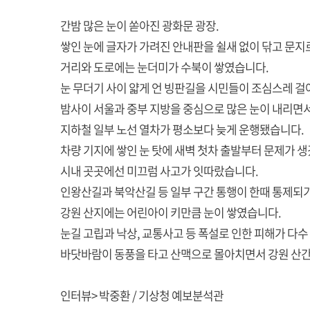
간밤 많은 눈이 쏟아진 광화문 광장.
쌓인 눈에 글자가 가려진 안내판을 쉴새 없이 닦고 문지
거리와 도로에는 눈더미가 수북이 쌓였습니다.
눈 무더기 사이 얇게 언 빙판길을 시민들이 조심스레 걸
밤사이 서울과 중부 지방을 중심으로 많은 눈이 내리면
지하철 일부 노선 열차가 평소보다 늦게 운행됐습니다.
차량 기지에 쌓인 눈 탓에 새벽 첫차 출발부터 문제가 
시내 곳곳에선 미끄럼 사고가 잇따랐습니다.
인왕산길과 북악산길 등 일부 구간 통행이 한때 통제되
강원 산지에는 어린아이 키만큼 눈이 쌓였습니다.
눈길 고립과 낙상, 교통사고 등 폭설로 인한 피해가 다
바닷바람이 동풍을 타고 산맥으로 몰아치면서 강원 산간 
인터뷰> 박중환 / 기상청 예보분석관