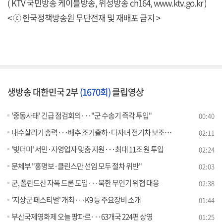
( KTV 국민방송 케이블방송, 위성방송 ch164,
www.ktv.go.kr
)
< ⓒ 한국정책방송원 무단전재 및 재배포 금지 >
생방송 대한민국 2부
(1670회)
클립영상
'중동사태' 긴급 점검회의···"군 수송기 즉각 투입"
00:40
내수살리기 총력···배추 조기출하·다자녀 전기차 보조금 확대
02:11
'빚더미' 서민·자영업자 맞춤 지원···최대 11조 원 투입
02:24
문체부 "홍명보·클린스만 선임 모두 절차 위반"
02:03
군, 폴란드산 자폭 드론 도입···북한 무인기 위협 대응
02:38
'지상군 페스티벌' 개최···K9 등 주요장비 소개
01:44
부산국제영화제 오늘 팡파르···63개국 224편 상영
01:25