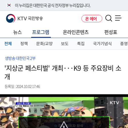
본
메
전
이 누리집은 대한민국 공식 전자정부 누리집입니다.
문
뉴
체
바
바
메
KTV 국민방송
온 에어
로
로
뉴
공식 누리집 주소 확인하기
메뉴 열기
가
가
바
go.kr 주소를 사용하는 누리집은 대한민국 정부기관이 관리하는 누리집입
기
기
로
뉴스
프로그램
온라인콘텐츠
편성표
니다.
가
이밖에 or.kr 또는 .kr등 다른 도메인 주소를 사용하고 있다면 아래 URL에
기
전체
정책
문화/교양
보도
특집
국가기념식
종영
서 도메인 주소를 확인해 보세요
운영중인 공식 누리집보기
생방송 대한민국 2부
'지상군 페스티벌' 개최···K9 등 주요장비 소
개
등록일 : 2024.10.02 17:46