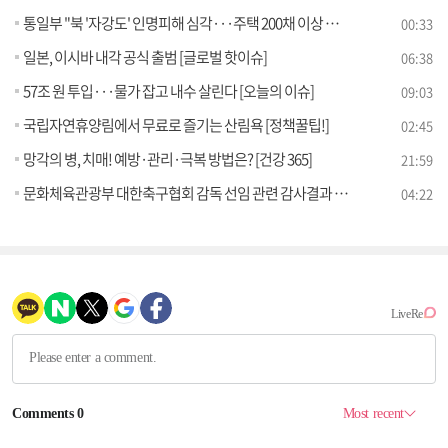
통일부 "북 '자강도' 인명피해 심각···주택 200채 이상 매몰"
00:33
일본, 이시바 내각 공식 출범 [글로벌 핫이슈]
06:38
57조 원 투입···물가 잡고 내수 살린다 [오늘의 이슈]
09:03
국립자연휴양림에서 무료로 즐기는 산림욕 [정책꿀팁!]
02:45
망각의 병, 치매! 예방·관리·극복 방법은? [건강 365]
21:59
문화체육관광부 대한축구협회 감독 선임 관련 감사결과 브리핑 (10.02) [브리핑 인사이트]
04:22