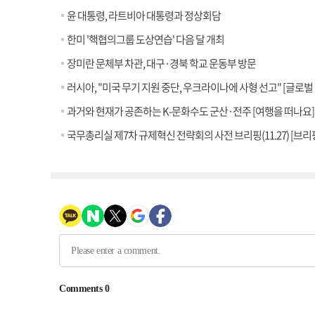
윤 대통령, 라트비아 대통령과 정상회담
한미 '핵협의그룹 도상연습' 다음 달 개최
장미란 문체부 차관, 대구·경북 학교 운동부 방문
러시아, "미국 무기 지원 중단, 우크라이나에 사형 선고" [글로벌
과거와 현재가 공존하는 K-문화수도 군산·전주 [여행을 떠나요]
국무총리실 제7차 규제혁신 전략회의 사전 브리핑(11.27) [브리