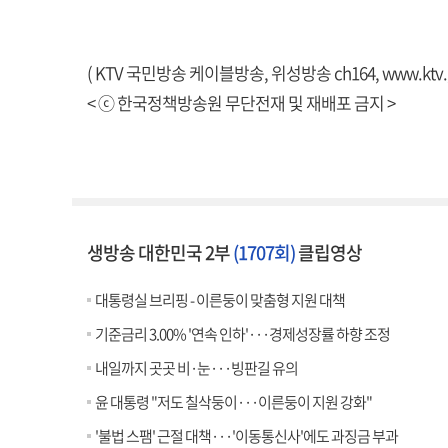
( KTV 국민방송 케이블방송, 위성방송 ch164,
www.ktv.
< ⓒ 한국정책방송원 무단전재 및 재배포 금지 >
생방송 대한민국 2부
(1707회)
클립영상
대통령실 브리핑 - 이른둥이 맞춤형 지원 대책
기준금리 3.00% '연속 인하'···경제성장률 하향 조정
내일까지 곳곳 비·눈···빙판길 유의
윤 대통령 "저도 칠삭둥이···이른둥이 지원 강화"
'불법 스팸' 근절 대책···'이동통신사'에도 과징금 부과