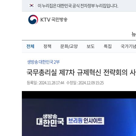
본
메
전
이 누리집은 대한민국 공식 전자정부 누리집입니다.
문
뉴
체
바
바
메
KTV 국민방송
로
로
뉴
공식 누리집 주소 확인하기
가
가
바
go.kr 주소를 사용하는 누리집은 대한민국 정부기관이 관리하
기
기
로
뉴
이밖에 or.kr 또는 .kr등 다른 도메인 주소를 사용하고 있다면 
가
기
운영중인 공식 누리집보기
전체
정책
문화/교양
보도
특집
국가기
생방송 대한민국 2부
국무총리실 제7차 규제혁신 전략회의 사전 
등록일 : 2024.11.28 17:44
수정일 : 2024.12.09 15:25