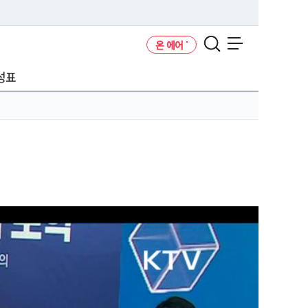
온 에어
메뉴 열기
성표