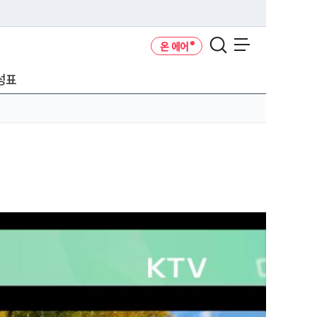
온 에어
메뉴 열기
성표