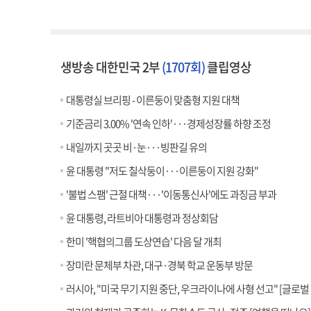
생방송 대한민국 2부
(1707회)
클립영상
대통령실 브리핑 - 이른둥이 맞춤형 지원 대책
기준금리 3.00% '연속 인하'···경제성장률 하향 조정
내일까지 곳곳 비·눈···빙판길 유의
윤 대통령 "저도 칠삭둥이···이른둥이 지원 강화"
'불법 스팸' 근절 대책···'이동통신사'에도 과징금 부과
윤 대통령, 라트비아 대통령과 정상회담
한미 '핵협의그룹 도상연습' 다음 달 개최
장미란 문체부 차관, 대구·경북 학교 운동부 방문
러시아, "미국 무기 지원 중단, 우크라이나에 사형 선고" [글로벌