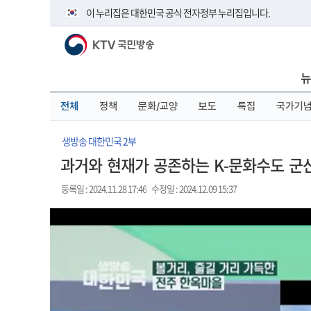
본
메
전
이 누리집은 대한민국 공식 전자정부 누리집입니다.
문
뉴
체
바
바
메
KTV 국민방송
로
로
뉴
공식 누리집 주소 확인하기
가
가
바
go.kr 주소를 사용하는 누리집은 대한민국 정부기관이 관리하
기
기
로
뉴
이밖에 or.kr 또는 .kr등 다른 도메인 주소를 사용하고 있다면 
가
기
운영중인 공식 누리집보기
전체
정책
문화/교양
보도
특집
국가기
생방송 대한민국 2부
과거와 현재가 공존하는 K-문화수도 군산
등록일 : 2024.11.28 17:46
수정일 : 2024.12.09 15:37