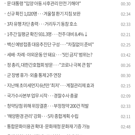
문 대통령 "입양 아동 사후관리 만전 기해야"
00:30
신규 확진 1,020명···겨울철 환기 지침 보완
02:34
3차 유행 차단 총력···거리두기 동참 호소
02:33
1주간 일평균 확진 931.3명···전주 대비 8.4%↓
02:21
백신 예방접종 대응추진단 구성···"차질없이 준비"
02:25
세배·차례·야외운동 안 돼요···'5인 금지' 범위는?
03:42
정 총리, 대한간호협회 방문···"코로나 극복 큰 힘"
00:26
군 장병 휴가·외출 통제 2주 연장
00:30
지난해 초미세먼지 6년만 '최저'···계절관리제 효과
02:15
국가수사본부 업무 시작···경찰수사 총괄
02:09
청약당첨 위해 위장결혼···부정청약 200건 적발
02:33
'해양환경 관리' 강화···5차 종합계획 수립
02:11
통합문화이용권 확대·문화재청 문화재 기증 가능
02:48