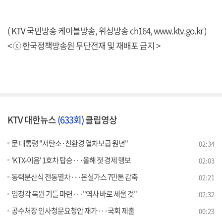
( KTV 국민방송 케이블방송, 위성방송 ch164,
www.ktv.go.kr
)
< ⓒ 한국정책방송원 무단전재 및 재배포 금지 >
KTV 대한뉴스
(633회)
클립영상
문 대통령 "저탄소·친환경 열차보급 원년"
02:34
'KTX-이음' 1호차 탑승···올해 첫 경제 행보
02:03
동력분산식 전동열차···온실가스 7만톤 감축
02:21
임청각 복원 기틀 마련···"역사 바로 세울 것"
02:32
공수처장 인사청문요청안 재가···국회 제출
00:23