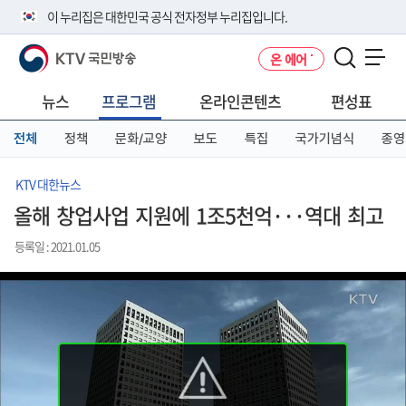
본
메
전
이 누리집은 대한민국 공식 전자정부 누리집입니다.
문
뉴
체
바
바
메
KTV 국민방송
온 에어
로
로
뉴
공식 누리집 주소 확인하기
메뉴 열기
가
가
바
go.kr 주소를 사용하는 누리집은 대한민국 정부기관이 관리하는 누리집입
기
기
로
뉴스
프로그램
온라인콘텐츠
편성표
니다.
가
이밖에 or.kr 또는 .kr등 다른 도메인 주소를 사용하고 있다면 아래 URL에
기
전체
정책
문화/교양
보도
특집
국가기념식
종영
서 도메인 주소를 확인해 보세요
운영중인 공식 누리집보기
KTV 대한뉴스
올해 창업사업 지원에 1조5천억···역대 최고
등록일 : 2021.01.05