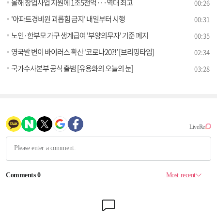
올해 창업사업 지원에 1조5천억···역대 최고
00:26
'아파트경비원 괴롭힘 금지' 내일부터 시행
00:31
노인·한부모 가구 생계급여 '부양의무자' 기준 폐지
00:35
영국발 변이 바이러스 확산 ‘코로나20?!’ [브리핑타임]
02:34
국가수사본부 공식 출범 [유용화의 오늘의 눈]
03:28