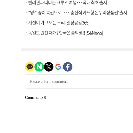
반려견과 떠나는 크루즈 여행···국내 최초 출시
"영수증이 복권으로"···'충전식 카드형 온누리상품권' 출시
계절이 가고 오는 소리 [일상공감365]
독일도 원전 재개? 한국은 풀악셀!! [S&News]