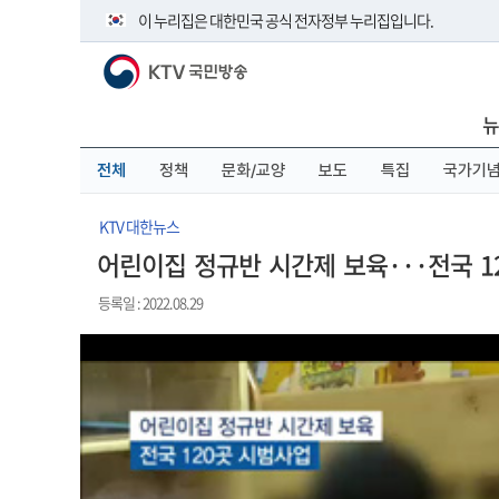
본
메
전
이 누리집은 대한민국 공식 전자정부 누리집입니다.
문
뉴
체
바
바
메
KTV 국민방송
로
로
뉴
공식 누리집 주소 확인하기
가
가
바
go.kr 주소를 사용하는 누리집은 대한민국 정부기관이 관리하
기
기
로
뉴
이밖에 or.kr 또는 .kr등 다른 도메인 주소를 사용하고 있다면 
가
기
운영중인 공식 누리집보기
전체
정책
문화/교양
보도
특집
국가기
KTV 대한뉴스
어린이집 정규반 시간제 보육···전국 1
등록일 : 2022.08.29