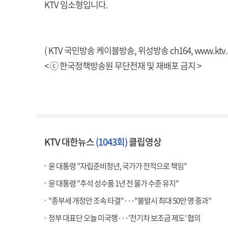
KTV 임소형입니다.
( KTV 국민방송 케이블방송, 위성방송 ch164,
www.ktv.
< ⓒ 한국정책방송원 무단전재 및 재배포 금지 >
KTV 대한뉴스
(1043회)
클립영상
윤 대통령 "자립준비청년, 국가가 전적으로 책임"
윤 대통령 "추석 성수품 1년 전 물가 수준 유지"
"종부세 개정안 조속 타결"···"불발시 최대 50만 명 중과"
정부 대표단 오늘 미국행···'전기차 보조금 제도' 협의