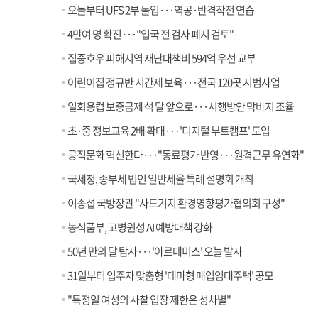
오늘부터 UFS 2부 돌입···역공·반격작전 연습
4만여 명 확진···"입국 전 검사 폐지 검토"
집중호우 피해지역 재난대책비 594억 우선 교부
어린이집 정규반 시간제 보육···전국 120곳 시범사업
일회용컵 보증금제 석 달 앞으로···시행방안 막바지 조율
초·중 정보교육 2배 확대···'디지털 부트캠프' 도입
공직문화 혁신한다···"동료평가 반영···원격근무 유연화"
국세청, 종부세 법인 일반세율 특례 설명회 개최
이종섭 국방장관 "사드기지 환경영향평가협의회 구성"
농식품부, 고병원성 AI 예방대책 강화
50년 만의 달 탐사···'아르테미스' 오늘 발사
31일부터 입주자 맞춤형 '테마형 매입임대주택' 공모
"특정일 여성의 사찰 입장 제한은 성차별"