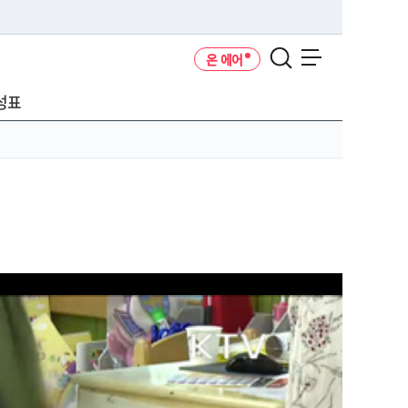
온 에어
메뉴 열기
성표