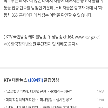
국토부는 폐차하지 않은 나머지 차량에 대해서는 중고차 불법 유
통을 집중 단속할 방침인 가운데, 소비자들은 중고차 매매 시 '자
동차 365' 홈페이지에서 침수 이력을 확인할 수 있습니다.
( KTV 국민방송 케이블방송, 위성방송 ch164,
www.ktv.go.kr
)
< ⓒ 한국정책방송원 무단전재 및 재배포 금지 >
KTV 대한뉴스
(1094회)
클립영상
"글로벌위기 해법 디지털 전환···B20 적극 지원"
02:38
대북 확장억제 재확인···미사일정보 실시간 공유
02:01
"사건·사고 리스크 점검···코로나 재유행 조기 대처"
02:37