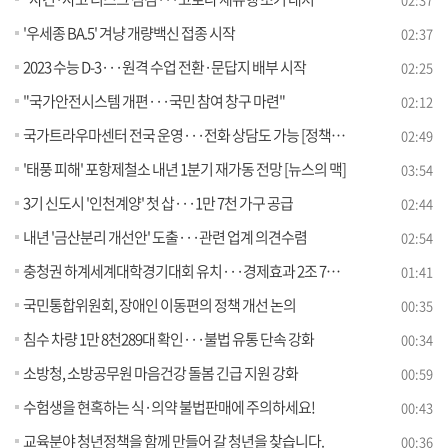
'우세종 BA.5' 겨냥 개량백신 접종 시작
02:37
2023 수능 D-3···원격 수업 전환·문답지 배부 시작
02:25
"국가안전시스템 개편···국민 참여 창구 마련"
02:12
국가트라우마센터 전국 운영···전화 상담도 가능 [정책현장+]
02:49
'태풍 피해' 포항제철소 내년 1분기 재가동 전망 [뉴스의 맥]
03:54
3기 신도시 '인천계양' 첫 삽···1만 7천 가구 공급
02:44
내년 '금산분리 개선안' 도출···관련 업계 의견수렴
02:54
충청권 하계세계대학경기대회 유치···경제효과 2조 7천억
01:41
국민통합위원회, 장애인 이동편의 정책 개선 논의
00:35
침수 차량 1만 8천289대 확인···불법 유통 단속 강화
00:34
소방청, 소방공무원 마음건강 돌봄 긴급 지원 강화
00:59
수험생을 현혹하는 식·의약 불법판매에 주의하세요!
00:43
교육분야 청년정책을 함께 만들어 갈 청년을 찾습니다.
00:36