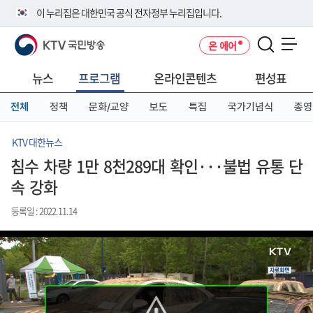
본
메
전
이 누리집은 대한민국 공식 전자정부 누리집입니다.
문
뉴
체
바
바
메
KTV 국민방송
온 에어
로
로
뉴
공식 누리집 주소 확인하기
메뉴 열기
가
가
바
go.kr 주소를 사용하는 누리집은 대한민국 정부기관이 관리하는 누리집입
기
기
로
뉴스
프로그램
온라인콘텐츠
편성표
니다.
가
이밖에 or.kr 또는 .kr등 다른 도메인 주소를 사용하고 있다면 아래 URL에
기
전체
정책
문화/교양
보도
특집
국가기념식
종영
서 도메인 주소를 확인해 보세요
운영중인 공식 누리집보기
KTV 대한뉴스
침수 차량 1만 8천289대 확인···불법 유통 단
속 강화
등록일 : 2022.11.14