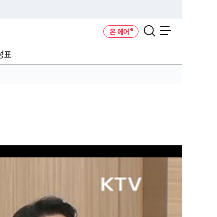
온 에어
메뉴 열기
성표