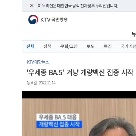
본
메
전
이 누리집은 대한민국 공식 전자정부 누리집입니다.
문
뉴
체
바
바
메
KTV 국민방송
로
로
뉴
공식 누리집 주소 확인하기
가
가
바
go.kr 주소를 사용하는 누리집은 대한민국 정부기관이 관리하
기
기
로
뉴
이밖에 or.kr 또는 .kr등 다른 도메인 주소를 사용하고 있다면 
가
기
운영중인 공식 누리집보기
전체
정책
문화/교양
보도
특집
국가기
KTV 대한뉴스
'우세종 BA.5' 겨냥 개량백신 접종 시작
등록일 : 2022.11.14