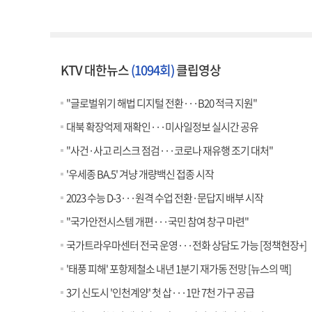
KTV 대한뉴스
(1094회)
클립영상
"글로벌위기 해법 디지털 전환···B20 적극 지원"
대북 확장억제 재확인···미사일정보 실시간 공유
"사건·사고 리스크 점검···코로나 재유행 조기 대처"
'우세종 BA.5' 겨냥 개량백신 접종 시작
2023 수능 D-3···원격 수업 전환·문답지 배부 시작
"국가안전시스템 개편···국민 참여 창구 마련"
국가트라우마센터 전국 운영···전화 상담도 가능 [정책현장+]
'태풍 피해' 포항제철소 내년 1분기 재가동 전망 [뉴스의 맥]
3기 신도시 '인천계양' 첫 삽···1만 7천 가구 공급