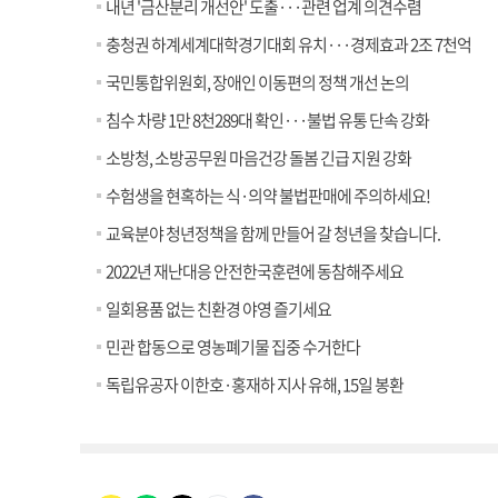
내년 '금산분리 개선안' 도출···관련 업계 의견수렴
충청권 하계세계대학경기대회 유치···경제효과 2조 7천억
국민통합위원회, 장애인 이동편의 정책 개선 논의
침수 차량 1만 8천289대 확인···불법 유통 단속 강화
소방청, 소방공무원 마음건강 돌봄 긴급 지원 강화
수험생을 현혹하는 식·의약 불법판매에 주의하세요!
교육분야 청년정책을 함께 만들어 갈 청년을 찾습니다.
2022년 재난대응 안전한국훈련에 동참해주세요
일회용품 없는 친환경 야영 즐기세요
민관 합동으로 영농폐기물 집중 수거한다
독립유공자 이한호·홍재하 지사 유해, 15일 봉환