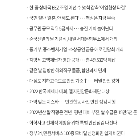
한-중 상대국 EEZ 조업 어선 수 50척 감축 '어업협상 타결'
국민 절반 '결혼, 안 해도 된다'···핵심은 자금 부족
공무원 공모 직위 5급까지···승진 기회 늘어난다
순국선열의 날 기념식, 내일 서대문형무소에서 개최
중기부, 중소벤처기업·소상공인 금융 애로 간담회 개최
지방세 고액체납자 명단 공개···총 4천530억 체납
같은 날 입항한 해외직구 물품, 합산과세 면제
대심도 지하고속도로 안전 기준↑···터널 안전 강화
2022 한국메세나 대회, 엘지연암문화재단 대상
개막 앞둔 지스타···민관합동 사전 안전 점검 시행
2022년산 쌀 작황은 전년·평년 대비 부진, 쌀 수급은 15만5천 톤
화학사고 선제적 예방을 위해 특별 안전점검 나선다
정부24, 민원서비스 100종 모바일 신청화면 쉽게 바뀐다