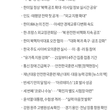
한미일 정상 '북핵 공조 확대·미사일 정보 실시간 공유'
인도·태평양 전략 첫 공개···"외교 지평 확대"
한미 IRA 논의 진전···아세안 경제교류 다변화 속도
한-프랑스 외교장관회담···'북 완전한 비핵화 지속 공조'
한미 북핵차석대표 오찬 협의···"대화 복귀 촉구·공조 강화"
한국 주도 사이버 모의훈련 실시···미·중·러 등 참여
"유가족 지원 강화"···21일부터 4주간 집중 접종 기간
통신 장애 긴급복구···안전한국훈련 시행 [정책현장+]
재난대응 안전한국훈련 재난 대피·대응 능력 강화 [뉴스의 맥]
반세기 만의 달 탐사···'아르테미스' 1호 발사 성공
세 번째 '코로나 수능'···"확진자 별도 시험장 마련"
윤석열 대통령, 수험생 격려···"실력 마음껏 발휘"
강원 원주 고병원성 AI 확진···경기 용인·전남 장흥 항원 확인