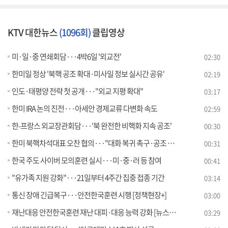
KTV 대한뉴스
(1096회)
클립영상
미·일·중 연쇄회담···4박6일 '외교전'
02:30
한미일 정상 '북핵 공조 확대·미사일 정보 실시간 공유'
02:19
인도·태평양 전략 첫 공개···"외교 지평 확대"
03:17
한미 IRA 논의 진전···아세안 경제교류 다변화 속도
02:59
한-프랑스 외교장관회담···'북 완전한 비핵화 지속 공조'
00:30
한미 북핵차석대표 오찬 협의···"대화 복귀 촉구·공조 강화"
00:31
한국 주도 사이버 모의훈련 실시···미·중·러 등 참여
00:41
"유가족 지원 강화"···21일부터 4주간 집중 접종 기간
03:14
통신 장애 긴급복구···안전한국훈련 시행 [정책현장+]
03:00
재난대응 안전한국훈련 재난 대피·대응 능력 강화 [뉴스의 맥]
03:29