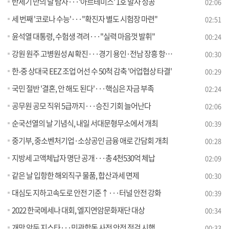
반세기 만의 달 탐사···'아르테미스' 1호 발사 성공
02:06
세 번째 '코로나 수능'···"확진자 별도 시험장 마련"
02:51
윤석열 대통령, 수험생 격려···"실력 마음껏 발휘"
00:24
강원 원주 고병원성 AI 확진···경기 용인·전남 장흥 항원 확인
00:30
한-중 상대국 EEZ 조업 어선 수 50척 감축 '어업협상 타결'
00:29
국민 절반 '결혼, 안 해도 된다'···핵심은 자금 부족
02:24
공무원 공모 직위 5급까지···승진 기회 늘어난다
02:06
순국선열의 날 기념식, 내일 서대문형무소에서 개최
00:39
중기부, 중소벤처기업·소상공인 금융 애로 간담회 개최
00:28
지방세 고액체납자 명단 공개···총 4천530억 체납
02:09
같은 날 입항한 해외직구 물품, 합산과세 면제
00:30
대심도 지하고속도로 안전 기준↑···터널 안전 강화
00:39
2022 한국메세나 대회, 엘지연암문화재단 대상
00:34
개막 앞둔 지스타···민관합동 사전 안전 점검 시행
00:33