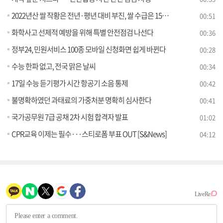
2022년산 쌀 작황은 전년·평년 대비 부진, 쌀 수급은 15만5천 톤 공급 과잉
00:51
화학사고 선제적 예방을 위해 특별 안전점검 나선다
00:36
정부24, 민원서비스 100종 모바일 신청화면 쉽게 바뀐다
00:28
수능 한파 없고, 전국 맑은 날씨
00:34
17일 수능 듣기평가 시간 항공기 소음 통제
00:42
불명확하였던 과태료의 가중처분 명확히 심사한다
00:41
국가공무원 7급 공채 2차 시험 합격자 발표
01:02
CPR교육 이제는 필수···스티로폼 부표 OUT [S&News]
04:12