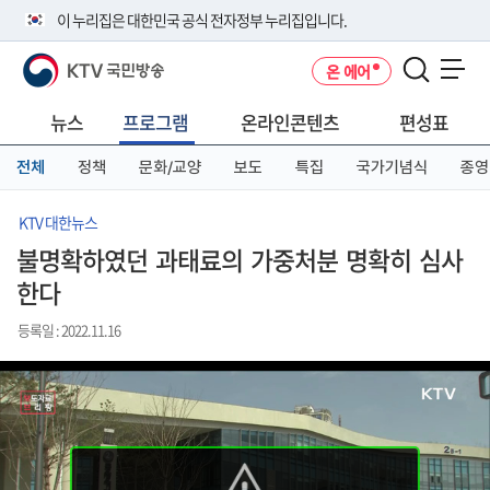
본
메
전
이 누리집은 대한민국 공식 전자정부 누리집입니다.
문
뉴
체
바
바
메
KTV 국민방송
온 에어
로
로
뉴
공식 누리집 주소 확인하기
메뉴 열기
가
가
바
go.kr 주소를 사용하는 누리집은 대한민국 정부기관이 관리하는 누리집입
기
기
로
뉴스
프로그램
온라인콘텐츠
편성표
니다.
가
이밖에 or.kr 또는 .kr등 다른 도메인 주소를 사용하고 있다면 아래 URL에
기
전체
정책
문화/교양
보도
특집
국가기념식
종영
서 도메인 주소를 확인해 보세요
운영중인 공식 누리집보기
KTV 대한뉴스
불명확하였던 과태료의 가중처분 명확히 심사
한다
등록일 : 2022.11.16