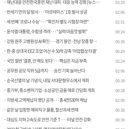
재난대응 안전한국훈련 재난 대피·대응 능력 강화 [뉴스의 맥]
03:29
반세기 만의 달 탐사···'아르테미스' 1호 발사 성공
02:06
세 번째 '코로나 수능'···"확진자 별도 시험장 마련"
02:51
윤석열 대통령, 수험생 격려···"실력 마음껏 발휘"
00:24
강원 원주 고병원성 AI 확진···경기 용인·전남 장흥 항원 확인
00:30
한-중 상대국 EEZ 조업 어선 수 50척 감축 '어업협상 타결'
00:29
국민 절반 '결혼, 안 해도 된다'···핵심은 자금 부족
02:24
공무원 공모 직위 5급까지···승진 기회 늘어난다
02:06
순국선열의 날 기념식, 내일 서대문형무소에서 개최
00:39
중기부, 중소벤처기업·소상공인 금융 애로 간담회 개최
00:28
지방세 고액체납자 명단 공개···총 4천530억 체납
02:09
같은 날 입항한 해외직구 물품, 합산과세 면제
00:30
대심도 지하고속도로 안전 기준↑···터널 안전 강화
00:39