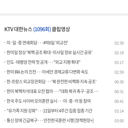
KTV 대한뉴스
(1096회)
클립영상
미·일·중 연쇄회담···4박6일 '외교전'
02:30
한미일 정상 '북핵 공조 확대·미사일 정보 실시간 공유'
02:19
인도·태평양 전략 첫 공개···"외교 지평 확대"
03:17
한미 IRA 논의 진전···아세안 경제교류 다변화 속도
02:59
한-프랑스 외교장관회담···'북 완전한 비핵화 지속 공조'
00:30
한미 북핵차석대표 오찬 협의···"대화 복귀 촉구·공조 강화"
00:31
한국 주도 사이버 모의훈련 실시···미·중·러 등 참여
00:41
"유가족 지원 강화"···21일부터 4주간 집중 접종 기간
03:14
통신 장애 긴급복구···안전한국훈련 시행 [정책현장+]
03:00