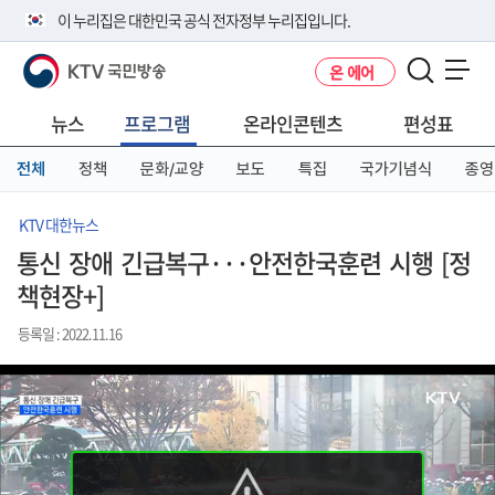
본
메
전
이 누리집은 대한민국 공식 전자정부 누리집입니다.
문
뉴
체
바
바
메
KTV 국민방송
온 에어
로
로
뉴
공식 누리집 주소 확인하기
메뉴 열기
가
가
바
go.kr 주소를 사용하는 누리집은 대한민국 정부기관이 관리하는 누리집입
기
기
로
뉴스
프로그램
온라인콘텐츠
편성표
니다.
가
이밖에 or.kr 또는 .kr등 다른 도메인 주소를 사용하고 있다면 아래 URL에
기
전체
정책
문화/교양
보도
특집
국가기념식
종영
서 도메인 주소를 확인해 보세요
운영중인 공식 누리집보기
KTV 대한뉴스
통신 장애 긴급복구···안전한국훈련 시행 [정
책현장+]
등록일 : 2022.11.16