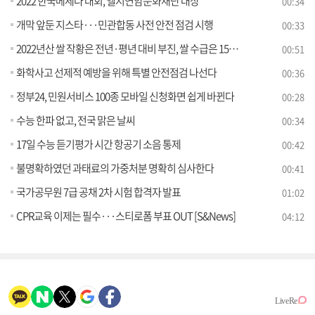
2022 한국메세나 대회, 엘지연암문화재단 대상
00:34
개막 앞둔 지스타···민관합동 사전 안전 점검 시행
00:33
2022년산 쌀 작황은 전년·평년 대비 부진, 쌀 수급은 15만5천 톤 공급 과잉
00:51
화학사고 선제적 예방을 위해 특별 안전점검 나선다
00:36
정부24, 민원서비스 100종 모바일 신청화면 쉽게 바뀐다
00:28
수능 한파 없고, 전국 맑은 날씨
00:34
17일 수능 듣기평가 시간 항공기 소음 통제
00:42
불명확하였던 과태료의 가중처분 명확히 심사한다
00:41
국가공무원 7급 공채 2차 시험 합격자 발표
01:02
CPR교육 이제는 필수···스티로폼 부표 OUT [S&News]
04:12