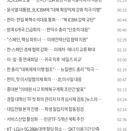
윤석열 대통령, 北 ICBM에 "대북 확장억제 강화 적극 이행"
00:33
한미·한일 북핵수석대표 통화···"북 ICBM 강력 규탄"
00:44
방콕 6개국 긴급회의···한덕수 총리 "단호히 대응"
00:40
"스페인, 핵심 파트너···미래전략산업 협력 지원"
02:29
한-스페인 경제 협력 강화···미래차·에너지 교류 확대
02:10
미·일·중 연쇄회담···귀국 직후 '세일즈 외교'
03:06
한 총리 "대북제재 이행 협조"···뉴질랜드 총리 "적극 지지"
02:19
한미, 첫 미사일협의체 회의···北 미사일 대응
00:47
중대본 "이태원 사고 피해복구계획 조만간 발표"
02:13
경찰 대혁신 TF 첫 회의 관리자 자격 심사제 검토 [뉴스의 맥]
03:24
대입전형 본격 진행···학생 밀집지역 합동점검
02:14
서비스산업 활성화···민관TF·5개년 계획 추진
02:36
KT·LGU+ 5G 28㎓ 대역 할당 취소···SKT 이용기간 단축
02:26