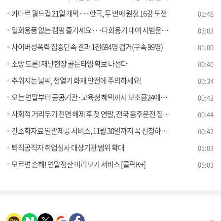
카타르 월드컵 21일 개막···한국, 두 번째 원정 16강 도전
01:48
일회용품 없는 캠핑 즐기세요···다회용기 대여 시범운영 [정책현장+]
03:03
사이버성폭력 집중단속 결과 1천694명 검거(구속 99명)
01:00
소방 드론! 재난현장 골든타임 확보 나선다
00:40
추워지는 날씨, 전열기 화재 안전에 주의하세요!
00:34
오는 연말부터 공공기관·교육청 혜택까지 보조금24에서 확인 가능
00:42
사회적 거리두기 전면 해제 후 첫 연말, 전국 음주운전 집중단속 추진
00:44
간소화자료 일괄제공 서비스, 11월 30일까지 꼭 신청하세요
00:42
퇴직공직자 취업심사 대상기관 범위 확대
01:03
모르면 손해! 연말정산 미리보기 서비스 [클릭K+]
05:03