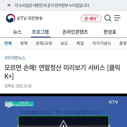
본
메
전
이 누리집은 대한민국 공식 전자정부 누리집입니다.
문
뉴
체
바
바
메
KTV 국민방송
온 에어
로
로
뉴
공식 누리집 주소 확인하기
메뉴 열기
가
가
바
go.kr 주소를 사용하는 누리집은 대한민국 정부기관이 관리하는 누리집입
기
기
로
뉴스
프로그램
온라인콘텐츠
편성표
니다.
가
이밖에 or.kr 또는 .kr등 다른 도메인 주소를 사용하고 있다면 아래 URL에
기
전체
정책
문화/교양
보도
특집
국가기념식
종영
서 도메인 주소를 확인해 보세요
운영중인 공식 누리집보기
KTV 대한뉴스
모르면 손해! 연말정산 미리보기 서비스 [클릭
K+]
등록일 : 2022.11.18