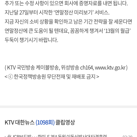
추가 또는 수정 사항이 있으면 회사에 증명자료를 내면 됩니다.
지난달 27일부터 시작한 ‘연말정산 미리보기’ 서비스.
지금 자신의 소비 상황을 확인하고 남은 기간 전략을 잘 세운다면
연말정산에 큰 도움이 될 텐데요, 꼼꼼하게 챙겨서 ‘13월의 월급’
두둑이 챙기시기 바랍니다.
( KTV 국민방송 케이블방송, 위성방송 ch164,
www.ktv.go.kr
)
< ⓒ 한국정책방송원 무단전재 및 재배포 금지 >
KTV 대한뉴스
(1098회)
클립영상
北, ICBM 도발···한미, F-35A 동원 이동식발사대 타격훈련
02:29