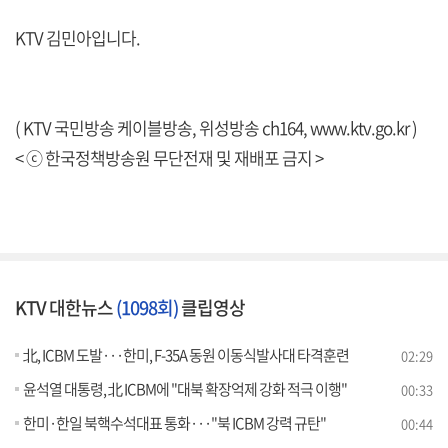
KTV 김민아입니다.
( KTV 국민방송 케이블방송, 위성방송 ch164,
www.ktv.go.kr
)
< ⓒ 한국정책방송원 무단전재 및 재배포 금지 >
KTV 대한뉴스
(1098회)
클립영상
北, ICBM 도발···한미, F-35A 동원 이동식발사대 타격훈련
02:29
윤석열 대통령, 北 ICBM에 "대북 확장억제 강화 적극 이행"
00:33
한미·한일 북핵수석대표 통화···"북 ICBM 강력 규탄"
00:44