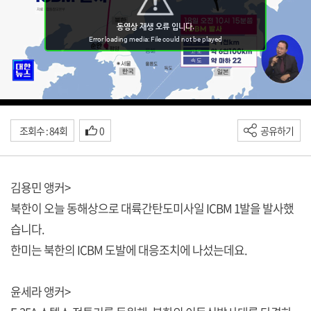
조회수 : 84회
0
공유하기
김용민 앵커>
북한이 오늘 동해상으로 대륙간탄도미사일 ICBM 1발을 발사했
습니다.
한미는 북한의 ICBM 도발에 대응조치에 나섰는데요.
윤세라 앵커>