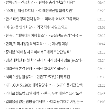
방콕 6개국 긴급회의···한덕수 총리 "단호히 대응"
00:40
"스페인, 핵심 파트너···미래전략산업 협력 지원"
02:29
한-스페인 경제 협력 강화···미래차·에너지 교류 확대
02:10
미·일·중 연쇄회담···귀국 직후 '세일즈 외교'
03:06
한 총리 "대북제재 이행 협조"···뉴질랜드 총리 "적극 지지"
02:19
한미, 첫 미사일협의체 회의···北 미사일 대응
00:47
중대본 "이태원 사고 피해복구계획 조만간 발표"
02:13
경찰 대혁신 TF 첫 회의 관리자 자격 심사제 검토 [뉴스의 맥]
03:24
대입전형 본격 진행···학생 밀집지역 합동점검
02:14
서비스산업 활성화···민관TF·5개년 계획 추진
02:36
KT·LGU+ 5G 28㎓ 대역 할당 취소···SKT 이용기간 단축
02:26
카타르 월드컵 21일 개막···한국, 두 번째 원정 16강 도전
01:48
일회용품 없는 캠핑 즐기세요···다회용기 대여 시범운영 [정책현장+]
03:03