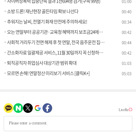
사이버성폭력 집중단속 결과 1천694명 검거(구속 99명)
01:00
소방 드론! 재난현장 골든타임 확보 나선다
00:40
추워지는 날씨, 전열기 화재 안전에 주의하세요!
00:34
오는 연말부터 공공기관·교육청 혜택까지 보조금24에서 확인 가능
00:42
사회적 거리두기 전면 해제 후 첫 연말, 전국 음주운전 집중단속 추진
00:44
간소화자료 일괄제공 서비스, 11월 30일까지 꼭 신청하세요
00:42
퇴직공직자 취업심사 대상기관 범위 확대
01:03
모르면 손해! 연말정산 미리보기 서비스 [클릭K+]
05:03