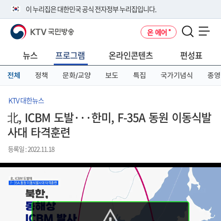
본
메
전
이 누리집은 대한민국 공식 전자정부 누리집입니다.
문
뉴
체
바
바
메
KTV 국민방송
온 에어
로
로
뉴
공식 누리집 주소 확인하기
메뉴 열기
가
가
바
go.kr 주소를 사용하는 누리집은 대한민국 정부기관이 관리하는 누리집입
기
기
로
뉴스
프로그램
온라인콘텐츠
편성표
니다.
가
이밖에 or.kr 또는 .kr등 다른 도메인 주소를 사용하고 있다면 아래 URL에
기
전체
정책
문화/교양
보도
특집
국가기념식
종영
서 도메인 주소를 확인해 보세요
운영중인 공식 누리집보기
KTV 대한뉴스
北, ICBM 도발···한미, F-35A 동원 이동식발
사대 타격훈련
등록일 : 2022.11.18