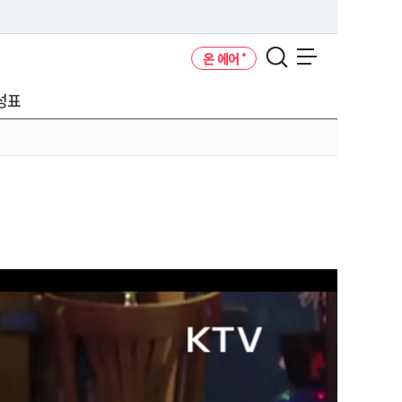
온 에어
메뉴 열기
성표