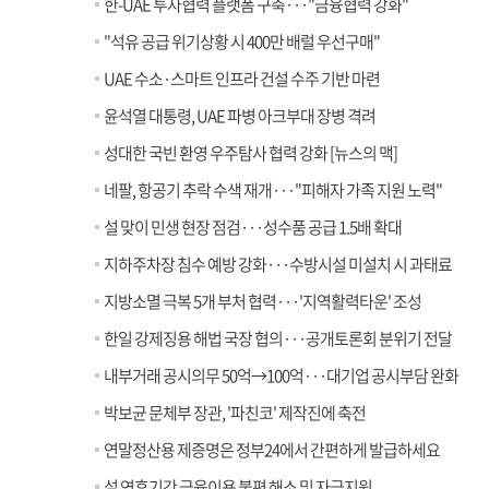
한-UAE 투자협력 플랫폼 구축···"금융협력 강화"
"석유 공급 위기상황 시 400만 배럴 우선구매"
UAE 수소·스마트 인프라 건설 수주 기반 마련
윤석열 대통령, UAE 파병 아크부대 장병 격려
성대한 국빈 환영 우주탐사 협력 강화 [뉴스의 맥]
네팔, 항공기 추락 수색 재개···"피해자 가족 지원 노력"
설 맞이 민생 현장 점검···성수품 공급 1.5배 확대
지하주차장 침수 예방 강화···수방시설 미설치 시 과태료
지방소멸 극복 5개 부처 협력···'지역활력타운' 조성
한일 강제징용 해법 국장 협의···공개토론회 분위기 전달
내부거래 공시의무 50억→100억···대기업 공시부담 완화
박보균 문체부 장관, '파친코' 제작진에 축전
연말정산용 제증명은 정부24에서 간편하게 발급하세요
설 연휴기간 금융이용 불편 해소 및 자금지원