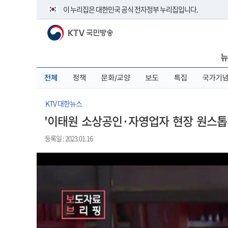
본
메
전
이 누리집은 대한민국 공식 전자정부 누리집입니다.
문
뉴
체
바
바
메
KTV 국민방송
로
로
뉴
공식 누리집 주소 확인하기
가
가
바
go.kr 주소를 사용하는 누리집은 대한민국 정부기관이 관리하
기
기
로
뉴
이밖에 or.kr 또는 .kr등 다른 도메인 주소를 사용하고 있다면 
가
기
운영중인 공식 누리집보기
전체
정책
문화/교양
보도
특집
국가기
KTV 대한뉴스
'이태원 소상공인·자영업자 현장 원스톱
등록일 : 2023.01.16