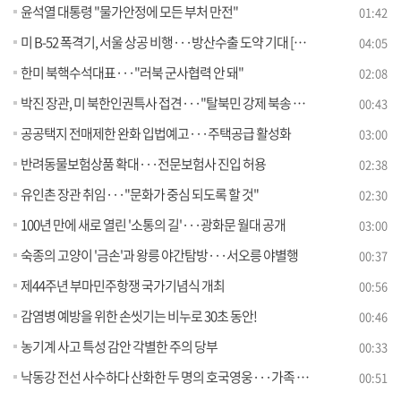
윤석열 대통령 "물가안정에 모든 부처 만전"
01:42
미 B-52 폭격기, 서울 상공 비행···방산수출 도약 기대 [뉴스의 맥]
04:05
한미 북핵수석대표···"러북 군사협력 안 돼"
02:08
박진 장관, 미 북한인권특사 접견···"탈북민 강제 북송 안돼"
00:43
공공택지 전매제한 완화 입법예고···주택공급 활성화
03:00
반려동물보험상품 확대···전문보험사 진입 허용
02:38
유인촌 장관 취임···"문화가 중심 되도록 할 것"
02:30
100년 만에 새로 열린 '소통의 길'···광화문 월대 공개
03:00
숙종의 고양이 '금손'과 왕릉 야간탐방···서오릉 야별행
00:37
제44주년 부마민주항쟁 국가기념식 개최
00:56
감염병 예방을 위한 손씻기는 비누로 30초 동안!
00:46
농기계 사고 특성 감안 각별한 주의 당부
00:33
낙동강 전선 사수하다 산화한 두 명의 호국영웅···가족 품으로
00:51