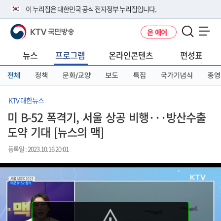
본
메
전
이 누리집은 대한민국 공식 전자정부 누리집입니다.
문
뉴
체
바
바
메
KTV 국민방송
온 에어
로
로
뉴
공식 누리집 주소 확인하기
메뉴 열기
가
가
바
go.kr 주소를 사용하는 누리집은 대한민국 정부기관이 관리하는 누리집입
기
기
로
뉴스
프로그램
온라인콘텐츠
편성표
니다.
가
이밖에 or.kr 또는 .kr등 다른 도메인 주소를 사용하고 있다면 아래 URL에
기
전체
정책
문화/교양
보도
특집
국가기념식
종영
서 도메인 주소를 확인해 보세요
운영중인 공식 누리집보기
KTV 대한뉴스
미 B-52 폭격기, 서울 상공 비행···방산수출
도약 기대 [뉴스의 맥]
등록일 : 2023.10.16 20:01