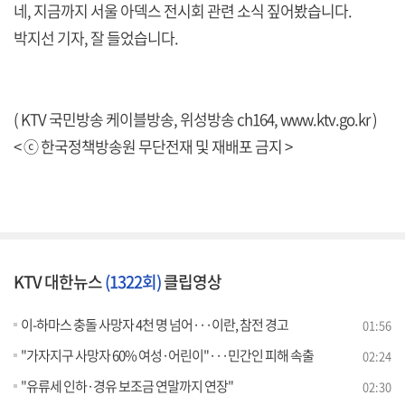
네, 지금까지 서울 아덱스 전시회 관련 소식 짚어봤습니다.
박지선 기자, 잘 들었습니다.
( KTV 국민방송 케이블방송, 위성방송 ch164,
www.ktv.go.kr
)
< ⓒ 한국정책방송원 무단전재 및 재배포 금지 >
KTV 대한뉴스
(1322회)
클립영상
이-하마스 충돌 사망자 4천 명 넘어···이란, 참전 경고
01:56
"가자지구 사망자 60% 여성·어린이"···민간인 피해 속출
02:24
"유류세 인하·경유 보조금 연말까지 연장"
02:30