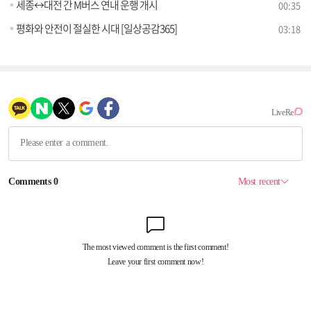
세종↔대전 간 M버스 연내 운행 개시
00:35
평화와 안전이 절실한 시대 [일상공감365]
03:18