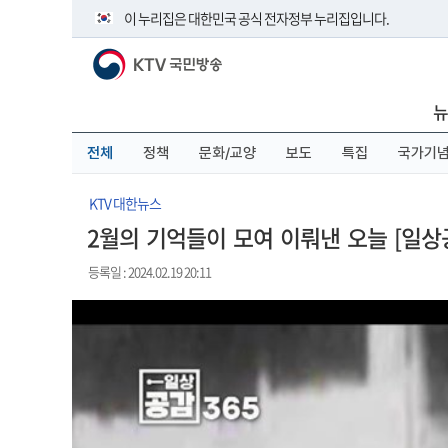
본
메
전
이 누리집은 대한민국 공식 전자정부 누리집입니다.
문
뉴
체
바
바
메
KTV 국민방송
로
로
뉴
공식 누리집 주소 확인하기
가
가
바
go.kr 주소를 사용하는 누리집은 대한민국 정부기관이 관리하
기
기
로
뉴
이밖에 or.kr 또는 .kr등 다른 도메인 주소를 사용하고 있다면 
가
기
운영중인 공식 누리집보기
전체
정책
문화/교양
보도
특집
국가기
KTV 대한뉴스
2월의 기억들이 모여 이뤄낸 오늘 [일상공
등록일 : 2024.02.19 20:11