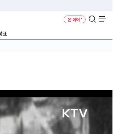
온 에어
메뉴 열기
성표