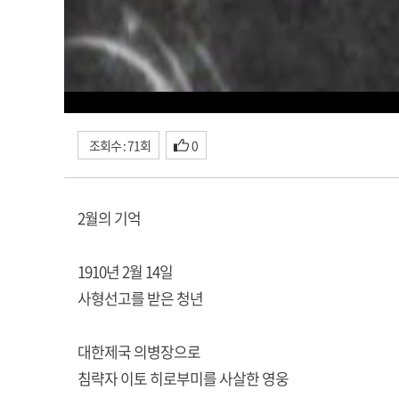
조회수 : 71회
0
2월의 기억
1910년 2월 14일
사형선고를 받은 청년
대한제국 의병장으로
침략자 이토 히로부미를 사살한 영웅