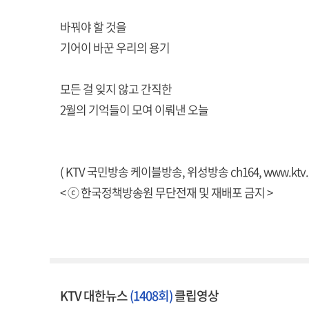
바꿔야 할 것을
기어이 바꾼 우리의 용기
모든 걸 잊지 않고 간직한
2월의 기억들이 모여 이뤄낸 오늘
( KTV 국민방송 케이블방송, 위성방송 ch164,
www.ktv.
< ⓒ 한국정책방송원 무단전재 및 재배포 금지 >
KTV 대한뉴스
(1408회)
클립영상