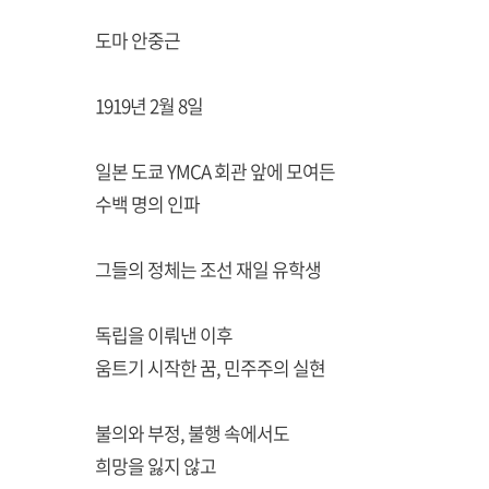
도마 안중근
1919년 2월 8일
일본 도쿄 YMCA 회관 앞에 모여든
수백 명의 인파
그들의 정체는 조선 재일 유학생
독립을 이뤄낸 이후
움트기 시작한 꿈, 민주주의 실현
불의와 부정, 불행 속에서도
희망을 잃지 않고