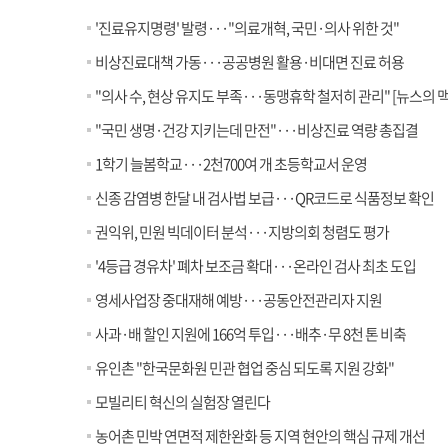
'진료유지명령' 발령···"의료개혁, 국민·의사 위한 것"
비상진료대책 가동···공공병원 활용·비대면 진료 허용
"의사 수, 현상 유지도 부족···동맹휴학 철저히 관리" [뉴스의 맥
"국민 생명·건강 지키는데 만전"···비상진료 역량 총집결
1학기 늘봄학교···2천700여 개 초등학교서 운영
신종 감염병 한달 내 검사법 보급···QR코드로 식품정보 확인
권익위, 민원 빅데이터 분석···지방의회 청렴도 평가
'4등급 경유차' 폐차 보조금 확대···온라인 검사 최초 도입
영세사업장 중대재해 예방···공동안전관리자 지원
사과·배 할인 지원에 166억 투입···배추·무 8천 톤 비축
유인촌 "한국문화원 민관 협업 중심 되도록 지원 강화"
모빌리티 혁신의 실험장 열린다
농어촌 민박 연면적 제한완화 등 지역 현안의 핵심 규제 개선