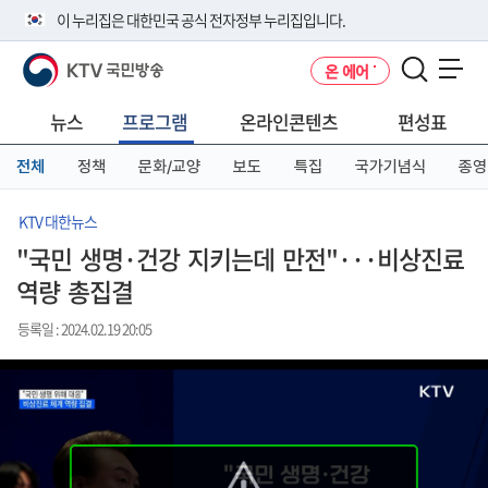
본
메
전
이 누리집은 대한민국 공식 전자정부 누리집입니다.
문
뉴
체
바
바
메
KTV 국민방송
온 에어
로
로
뉴
공식 누리집 주소 확인하기
메뉴 열기
가
가
바
go.kr 주소를 사용하는 누리집은 대한민국 정부기관이 관리하는 누리집입
기
기
로
뉴스
프로그램
온라인콘텐츠
편성표
니다.
가
이밖에 or.kr 또는 .kr등 다른 도메인 주소를 사용하고 있다면 아래 URL에
기
전체
정책
문화/교양
보도
특집
국가기념식
종영
서 도메인 주소를 확인해 보세요
운영중인 공식 누리집보기
KTV 대한뉴스
"국민 생명·건강 지키는데 만전"···비상진료
역량 총집결
등록일 : 2024.02.19 20:05