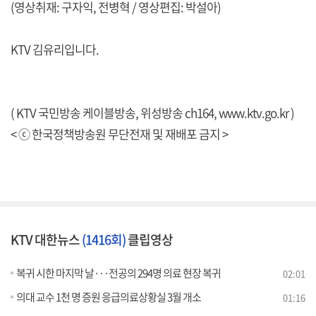
(영상취재: 구자익, 전병혁 / 영상편집: 박설아)
KTV 김유리입니다.
( KTV 국민방송 케이블방송, 위성방송 ch164,
www.ktv.go.kr
)
< ⓒ 한국정책방송원 무단전재 및 재배포 금지 >
KTV 대한뉴스
(1416회)
클립영상
복귀 시한 마지막 날···전공의 294명 의료 현장 복귀
02:01
의대 교수 1천 명 증원 응급의료상황실 3월 개소
01:16