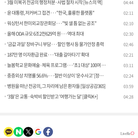
3월 미복귀 전공의 행정처분·사법 절차 시작 [뉴스의 맥]
04:44
윤 대통령, 저커버그 접견···"한국, 훌륭한 플랫폼"
02:11
워싱턴서 한미외교장관회담···"빛 샐 틈 없는 공조"
02:10
올해 ODA 규모 6조2천629억 원···역대 최대
02:30
'금값 과일' 장바구니 부담···할인 행사 등 물가안정 총력
02:46
187만 명 이자환급 완료···'대출 갈아타기' 확대
02:21
늘봄학교 문화예술·체육 프로그램···'초1 대상' 100여 종 지원
03:11
중증외상 치명률 56.6%···절반 이상이 '운수사고' [정책현장+]
02:24
병원을 떠난 전공의, 그 자리에 남은 환자들 [일상공감365]
03:59
‘3월’은 교통·숙박비 할인받고 '여행가는 달' [클릭K+]
04:28