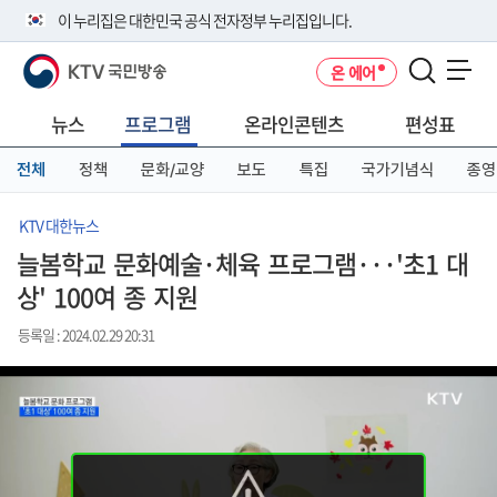
본
메
전
이 누리집은 대한민국 공식 전자정부 누리집입니다.
문
뉴
체
바
바
메
KTV 국민방송
온 에어
로
로
뉴
공식 누리집 주소 확인하기
메뉴 열기
가
가
바
go.kr 주소를 사용하는 누리집은 대한민국 정부기관이 관리하는 누리집입
기
기
로
뉴스
프로그램
온라인콘텐츠
편성표
니다.
가
이밖에 or.kr 또는 .kr등 다른 도메인 주소를 사용하고 있다면 아래 URL에
기
전체
정책
문화/교양
보도
특집
국가기념식
종영
서 도메인 주소를 확인해 보세요
운영중인 공식 누리집보기
KTV 대한뉴스
늘봄학교 문화예술·체육 프로그램···'초1 대
상' 100여 종 지원
등록일 : 2024.02.29 20:31