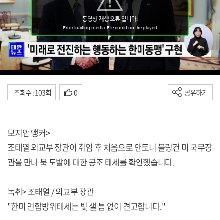
조회수 : 103회
0
공유하기
모지안 앵커>
조태열 외교부 장관이 취임 후 처음으로 안토니 블링컨 미 국무장
관을 만나 북 도발에 대한 공조 태세를 확인했습니다.
녹취> 조태열 / 외교부 장관
"한미 연합방위태세는 빛 샐 틈 없이 견고합니다."