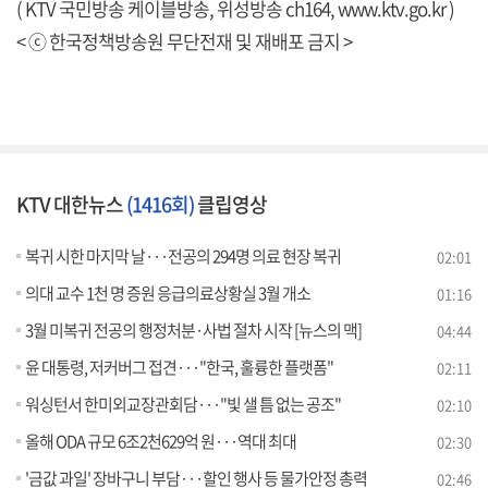
( KTV 국민방송 케이블방송, 위성방송 ch164,
www.ktv.go.kr
)
< ⓒ 한국정책방송원 무단전재 및 재배포 금지 >
KTV 대한뉴스
(1416회)
클립영상
복귀 시한 마지막 날···전공의 294명 의료 현장 복귀
02:01
의대 교수 1천 명 증원 응급의료상황실 3월 개소
01:16
3월 미복귀 전공의 행정처분·사법 절차 시작 [뉴스의 맥]
04:44
윤 대통령, 저커버그 접견···"한국, 훌륭한 플랫폼"
02:11
워싱턴서 한미외교장관회담···"빛 샐 틈 없는 공조"
02:10
올해 ODA 규모 6조2천629억 원···역대 최대
02:30
'금값 과일' 장바구니 부담···할인 행사 등 물가안정 총력
02:46