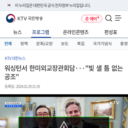
본
메
전
이 누리집은 대한민국 공식 전자정부 누리집입니다.
문
뉴
체
바
바
메
KTV 국민방송
온 에어
로
로
뉴
공식 누리집 주소 확인하기
메뉴 열기
가
가
바
go.kr 주소를 사용하는 누리집은 대한민국 정부기관이 관리하는 누리집입
기
기
로
뉴스
프로그램
온라인콘텐츠
편성표
니다.
가
이밖에 or.kr 또는 .kr등 다른 도메인 주소를 사용하고 있다면 아래 URL에
기
전체
정책
문화/교양
보도
특집
국가기념식
종영
서 도메인 주소를 확인해 보세요
운영중인 공식 누리집보기
KTV 대한뉴스
워싱턴서 한미외교장관회담···"빛 샐 틈 없는
공조"
등록일 : 2024.02.29 21:19