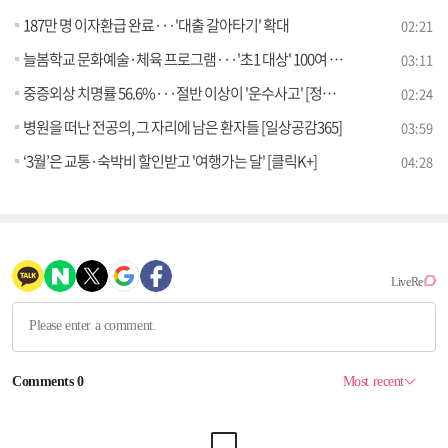
187만 명 이자환급 완료···'대출 갈아타기' 확대
02:21
늘봄학교 문화예술·체육 프로그램···'초1 대상' 100여 종 지원
03:11
중증외상 치명률 56.6%···절반 이상이 '운수사고' [정책현장+]
02:24
병원을 떠난 전공의, 그 자리에 남은 환자들 [일상공감365]
03:59
‘3월’은 교통·숙박비 할인받고 '여행가는 달' [클릭K+]
04:28