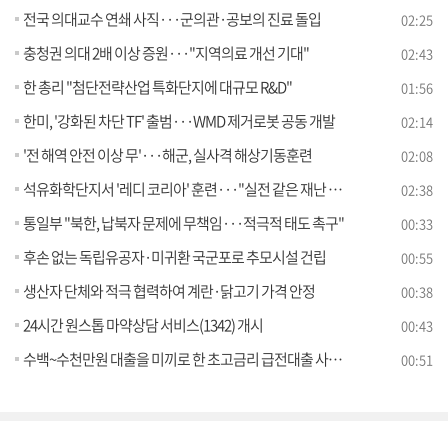
전국 의대교수 연쇄 사직···군의관·공보의 진료 돌입
02:25
충청권 의대 2배 이상 증원···"지역의료 개선 기대"
02:43
한 총리 "첨단전략산업 특화단지에 대규모 R&D"
01:56
한미, '강화된 차단 TF' 출범···WMD 제거로봇 공동 개발
02:14
'전 해역 안전 이상 무'···해군, 실사격 해상기동훈련
02:08
석유화학단지서 '레디 코리아' 훈련···"실전 같은 재난 대응"
02:38
통일부 "북한, 납북자 문제에 무책임···적극적 태도 촉구"
00:33
후손 없는 독립유공자·미귀환 국군포로 추모시설 건립
00:55
생산자 단체와 적극 협력하여 계란·닭고기 가격 안정
00:38
24시간 원스톱 마약상담 서비스(1342) 개시
00:43
수백~수천만원 대출을 미끼로 한 초고금리 급전대출 사기에 속지 마세요
00:51