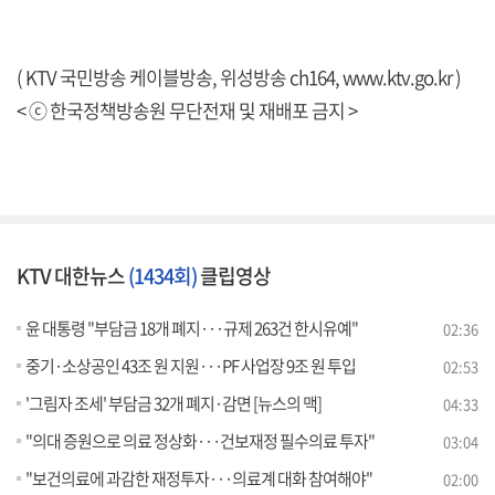
( KTV 국민방송 케이블방송, 위성방송 ch164,
www.ktv.go.kr
)
< ⓒ 한국정책방송원 무단전재 및 재배포 금지 >
KTV 대한뉴스
(1434회)
클립영상
윤 대통령 "부담금 18개 폐지···규제 263건 한시유예"
02:36
중기·소상공인 43조 원 지원···PF 사업장 9조 원 투입
02:53
'그림자 조세' 부담금 32개 폐지·감면 [뉴스의 맥]
04:33
"의대 증원으로 의료 정상화···건보재정 필수의료 투자"
03:04
"보건의료에 과감한 재정투자···의료계 대화 참여해야"
02:00