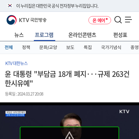
본
메
전
이 누리집은 대한민국 공식 전자정부 누리집입니다.
문
뉴
체
바
바
메
KTV 국민방송
온 에어
로
로
뉴
공식 누리집 주소 확인하기
메뉴 열기
가
가
바
go.kr 주소를 사용하는 누리집은 대한민국 정부기관이 관리하는 누리집입
기
기
로
뉴스
프로그램
온라인콘텐츠
편성표
니다.
가
이밖에 or.kr 또는 .kr등 다른 도메인 주소를 사용하고 있다면 아래 URL에
기
전체
정책
문화/교양
보도
특집
국가기념식
종영
서 도메인 주소를 확인해 보세요
운영중인 공식 누리집보기
KTV 대한뉴스
윤 대통령 "부담금 18개 폐지···규제 263건
한시유예"
등록일 : 2024.03.27 20:08