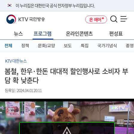
본
메
전
이 누리집은 대한민국 공식 전자정부 누리집입니다.
문
뉴
체
바
바
메
KTV 국민방송
온 에어
로
로
뉴
공식 누리집 주소 확인하기
메뉴 열기
가
가
바
go.kr 주소를 사용하는 누리집은 대한민국 정부기관이 관리하는 누리집입
기
기
로
뉴스
프로그램
온라인콘텐츠
편성표
니다.
가
이밖에 or.kr 또는 .kr등 다른 도메인 주소를 사용하고 있다면 아래 URL에
기
전체
정책
문화/교양
보도
특집
국가기념식
종영
서 도메인 주소를 확인해 보세요
운영중인 공식 누리집보기
KTV 대한뉴스
봄철, 한우·한돈 대대적 할인행사로 소비자 부
담 확 낮춘다
등록일 : 2024.04.01 20:11