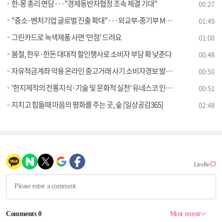
한-몽 총리 면담···"경제동반자협정 조속 체결 기대"
00:27
"중소·벤처기업 글로벌 진출 확대"···외교부-중기부 MOU
01:49
그린카드로 녹색제품 사면 '만점' 드려요
01:00
봄철, 한우·한돈 대대적 할인행사로 소비자 부담 확 낮춘다
00:48
자유적금계좌 악용 온라인 중고거래 사기 소비자경보 발령!
00:50
'한지제작의 전통지식·기술 및 문화적 실천' 유네스코 인류무형유산 대표목록 등재신청서 제출
00:51
지치고 힘들때 마음의 평화를 주는 곳, 숲 [일상공감365]
02:48