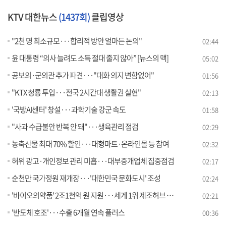
KTV 대한뉴스
(1437회)
클립영상
"2천 명 최소규모···합리적 방안 얼마든 논의"
02:44
윤 대통령 “의사 늘려도 소득 절대 줄지 않아” [뉴스의 맥]
05:02
공보의·군의관 추가 파견···"대화 의지 변함없어"
01:56
"KTX 청룡 투입···전국 2시간대 생활권 실현"
02:13
'국방AI센터' 창설···과학기술 강군 속도
01:58
"사과 수급불안 반복 안 돼"···생육관리 점검
02:29
농축산물 최대 70% 할인···대형마트·온라인몰 등 참여
02:32
허위 광고·개인정보 관리 미흡···대부중개업체 집중점검
02:17
순천만 국가정원 재개장···'대한민국 문화도시' 조성
02:24
'바이오의약품' 2조1천억 원 지원···세계 1위 제조허브 도약
02:21
'반도체 호조'···수출 6개월 연속 플러스
00:36