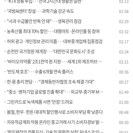
"KTX 청룡 투입···전국 2시간대 생활권 실현"
02:13
'국방AI센터' 창설···과학기술 강군 속도
01:58
"사과 수급불안 반복 안 돼"···생육관리 점검
02:29
농축산물 최대 70% 할인···대형마트·온라인몰 등 참여
02:32
허위 광고·개인정보 관리 미흡···대부중개업체 집중점검
02:17
순천만 국가정원 재개장···'대한민국 문화도시' 조성
02:24
'바이오의약품' 2조1천억 원 지원···세계 1위 제조허브 도약
02:21
'반도체 호조'···수출 6개월 연속 플러스
00:36
한-몽 총리 면담···"경제동반자협정 조속 체결 기대"
00:27
"중소·벤처기업 글로벌 진출 확대"···외교부-중기부 MOU
01:49
그린카드로 녹색제품 사면 '만점' 드려요
01:00
봄철, 한우·한돈 대대적 할인행사로 소비자 부담 확 낮춘다
00:48
자유적금계좌 악용 온라인 중고거래 사기 소비자경보 발령!
00:50
'한지제작의 전통지식·기술 및 문화적 실천' 유네스코 인류무형유산 대표목록 등재신청서 제출
00:51