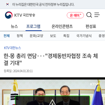
본
메
전
이 누리집은 대한민국 공식 전자정부 누리집입니다.
문
뉴
체
바
바
메
KTV 국민방송
온 에어
로
로
뉴
공식 누리집 주소 확인하기
메뉴 열기
가
가
바
go.kr 주소를 사용하는 누리집은 대한민국 정부기관이 관리하는 누리집입
기
기
로
뉴스
프로그램
온라인콘텐츠
편성표
니다.
가
이밖에 or.kr 또는 .kr등 다른 도메인 주소를 사용하고 있다면 아래 URL에
기
전체
정책
문화/교양
보도
특집
국가기념식
종영
서 도메인 주소를 확인해 보세요
운영중인 공식 누리집보기
KTV 대한뉴스
한-몽 총리 면담···"경제동반자협정 조속 체
결 기대"
등록일 : 2024.04.01 20:11