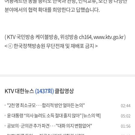
어용에르덴 몽골 총리도 한국과 관광, 인적교류, 보건 등 다양한
분야에서의 협력 확대를 희망한다고 답했습니다.
( KTV 국민방송 케이블방송, 위성방송 ch164,
www.ktv.go.kr
)
< ⓒ 한국정책방송원 무단전재 및 재배포 금지 >
KTV 대한뉴스
(1437회)
클립영상
"2천 명 최소규모···합리적 방안 얼마든 논의"
02:44
윤 대통령 “의사 늘려도 소득 절대 줄지 않아” [뉴스의 맥]
05:02
공보의·군의관 추가 파견···"대화 의지 변함없어"
01:56