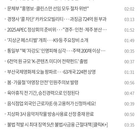
문체부 "홍명보·클린스만 선임 모두 절차 위반"
02:02
경쟁사 '콜 차단' 카카오모빌리티···과징금 724억 원 부과
03:13
2025 APEC 정상회의 준비위···"경주·인천·제주 분산 개최"
01:52
'지상군 페스티벌' 개최···K9 등 주요장비 소개
01:49
통일부 "북 '자강도' 인명피해 심각···주택 200채 이상 매몰"
00:35
6천억 원 규모 'K-콘텐츠 미디어 전략펀드' 출범
00:37
부산국제영화제 오늘 팡파르···63개국 224편 상영
01:31
봄·가을철 '야영장 안전' 민원주의보 발령
00:56
육아휴직 전 기간, 승진경력으로 인정된다
00:47
음식점업 외국인 근로자(E-9) 고용허가 신청하세요!
00:39
지상파 3사 음악저작물 방송사용료 산정 중재 완료
00:50
불법 적발 시 최대 징역 5년! 불법사금융 근절대책 [클릭K+]
03:35