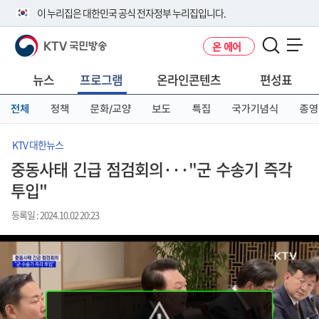
본
메
전
이 누리집은 대한민국 공식 전자정부 누리집입니다.
문
뉴
체
바
바
메
KTV 국민방송
온 에어
로
로
뉴
공식 누리집 주소 확인하기
메뉴 열기
가
가
바
go.kr 주소를 사용하는 누리집은 대한민국 정부기관이 관리하는 누리집입
기
기
로
뉴스
프로그램
온라인콘텐츠
편성표
니다.
가
이밖에 or.kr 또는 .kr등 다른 도메인 주소를 사용하고 있다면 아래 URL에
기
전체
정책
문화/교양
보도
특집
국가기념식
종영
서 도메인 주소를 확인해 보세요
운영중인 공식 누리집보기
KTV 대한뉴스
중동사태 긴급 점검회의···"군 수송기 즉각
투입"
등록일 : 2024.10.02 20:23