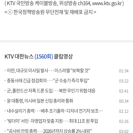
( KTV 국민방송 케이블방송, 위성방송 ch164,
www.ktv.go.kr
)
< ⓒ 한국정책방송원 무단전재 및 재배포 금지 >
KTV 대한뉴스
(1560회)
클립영상
이란, 대규모 미사일 발사···이스라엘 "보복할 것"
01:34
중동사태 긴급 점검회의···"군 수송기 즉각 투입"
03:22
군, 폴란드산 자폭 드론 도입···북한 무인기 위협 대응
02:41
윤 대통령, 이시바 일본 신임 총리와 통화
00:34
내수살리기 총력···배추 조기출하·다자녀 전기차 보조금 확대
02:12
'빚더미' 서민·자영업자 맞춤 지원···최대 11조 원 투입
02:26
"공사비 안정 총력···2026년까지 상승률 2% 내외"
03:02