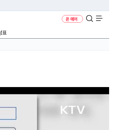
온 에어
메뉴 열기
성표