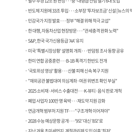
필수 추경 12조 원 편성···중·대형급 산림 헬기 6대 도입
반도체 지원에 33조 투입···소부장 '투자보조금' 신설 [뉴스의 맥
민감국가 지정 발효···정부 "해결 위해 적극 교섭"
한 대행, 자동차산업 현장방문···"관세충격 완화 노력"
S&P, 한국 국가신용등급 'AA' 유지
미국 '특별시장상황' 설명회 개최···반덤핑 조사 동향 공유
한미 연합 공중훈련···B-1B 폭격기 한반도 전개
'국토위성 영상' 활용···산불 피해 신속 복구 지원
"재외공관 불법대여 의심계좌·여권 위변조 확인 부실"
2025 소비재·서비스 수출대전···K-뷰티·음식 판로 개척
폐업 사업자 100만 명 육박···재도약 지원 강화
연금개혁 범부처 지원 TF···"구조개혁 이어져야"
2028 수능 예상문항 공개···'9모' 대신 '8모'로
지난 겨울 초미세먼지, 계절관리제 도입 이후 '최저'