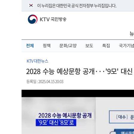
본
메
전
이 누리집은 대한민국 공식 전자정부 누리집입니다.
문
뉴
체
바
바
메
KTV 국민방송
로
로
뉴
공식 누리집 주소 확인하기
가
가
바
go.kr 주소를 사용하는 누리집은 대한민국 정부기관이 관리하
기
기
로
뉴
이밖에 or.kr 또는 .kr등 다른 도메인 주소를 사용하고 있다면 
가
기
운영중인 공식 누리집보기
전체
정책
문화/교양
보도
특집
국가기
KTV 대한뉴스
2028 수능 예상문항 공개···'9모' 대신 
등록일 : 2025.04.15 20:03