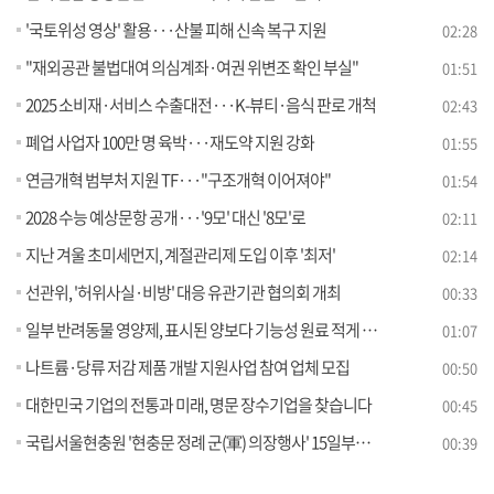
'국토위성 영상' 활용···산불 피해 신속 복구 지원
02:28
"재외공관 불법대여 의심계좌·여권 위변조 확인 부실"
01:51
2025 소비재·서비스 수출대전···K-뷰티·음식 판로 개척
02:43
폐업 사업자 100만 명 육박···재도약 지원 강화
01:55
연금개혁 범부처 지원 TF···"구조개혁 이어져야"
01:54
2028 수능 예상문항 공개···'9모' 대신 '8모'로
02:11
지난 겨울 초미세먼지, 계절관리제 도입 이후 '최저'
02:14
선관위, '허위사실·비방' 대응 유관기관 협의회 개최
00:33
일부 반려동물 영양제, 표시된 양보다 기능성 원료 적게 들어 있어
01:07
나트륨·당류 저감 제품 개발 지원사업 참여 업체 모집
00:50
대한민국 기업의 전통과 미래, 명문 장수기업을 찾습니다
00:45
국립서울현충원 '현충문 정례 군(軍) 의장행사' 15일부터 진행
00:39