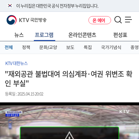
본
메
전
이 누리집은 대한민국 공식 전자정부 누리집입니다.
문
뉴
체
바
바
메
KTV 국민방송
온 에어
로
로
뉴
공식 누리집 주소 확인하기
메뉴 열기
가
가
바
go.kr 주소를 사용하는 누리집은 대한민국 정부기관이 관리하는 누리집입
기
기
로
뉴스
프로그램
온라인콘텐츠
편성표
니다.
가
이밖에 or.kr 또는 .kr등 다른 도메인 주소를 사용하고 있다면 아래 URL에
기
전체
정책
문화/교양
보도
특집
국가기념식
종영
서 도메인 주소를 확인해 보세요
운영중인 공식 누리집보기
KTV 대한뉴스
"재외공관 불법대여 의심계좌·여권 위변조 확
인 부실"
등록일 : 2025.04.15 20:02