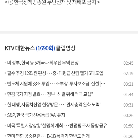
< ⓒ 한국정책방송원 무단전재 및 재배포 금지 >
KTV 대한뉴스
(1690회)
클립영상
미 정부, 한국 등 5개국과 최우선 무역 협상
02:45
필수 추경 12조 원 편성···중·대형급 산림 헬기 6대 도입
02:19
반도체 지원에 33조 투입···소부장 '투자보조금' 신설 [뉴스의 맥]
03:21
민감국가 지정 발효···정부 "해결 위해 적극 교섭"
01:44
한 대행, 자동차산업 현장방문···"관세충격 완화 노력"
00:31
S&P, 한국 국가신용등급 'AA' 유지
00:26
미국 '특별시장상황' 설명회 개최···반덤핑 조사 동향 공유
01:50
한미 연합 공중훈련···B-1B 폭격기 한반도 전개
01:20