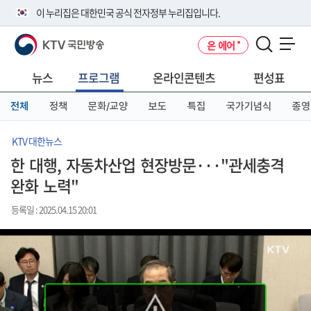
본
메
전
이 누리집은 대한민국 공식 전자정부 누리집입니다.
문
뉴
체
바
바
메
KTV 국민방송
온 에어
로
로
뉴
공식 누리집 주소 확인하기
메뉴 열기
가
가
바
go.kr 주소를 사용하는 누리집은 대한민국 정부기관이 관리하는 누리집입
기
기
로
뉴스
프로그램
온라인콘텐츠
편성표
니다.
가
이밖에 or.kr 또는 .kr등 다른 도메인 주소를 사용하고 있다면 아래 URL에
기
전체
정책
문화/교양
보도
특집
국가기념식
종영
서 도메인 주소를 확인해 보세요
운영중인 공식 누리집보기
KTV 대한뉴스
한 대행, 자동차산업 현장방문···"관세충격
완화 노력"
등록일 : 2025.04.15 20:01