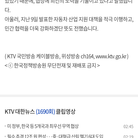
있었기 때문에, 협상에 최선의 노력을 기울이고 있다고 말했습니
다.
아울러, 지난 9일 발표한 자동차 산업 지원 대책을 적극 이행하고,
민간 협력을 더욱 강화하겠단 뜻도 전했습니다.
( KTV 국민방송 케이블방송, 위성방송 ch164,
www.ktv.go.kr
)
< ⓒ 한국정책방송원 무단전재 및 재배포 금지 >
KTV 대한뉴스
(1690회)
클립영상
미 정부, 한국 등 5개국과 최우선 무역 협상
02:45
필수 추경 12조 원 편성···중·대형급 산림 헬기 6대 도입
02:19