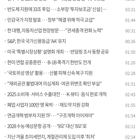
반도체 지원에 33조 투입···소부장 '투자보조금' 신설 [뉴스의 맥]
03:21
민감국가 지정 발효···정부 "해결 위해 적극 교섭"
01:44
한 대행, 자동차산업 현장방문···"관세충격 완화 노력"
00:31
S&P, 한국 국가신용등급 'AA' 유지
00:26
미국 '특별시장상황' 설명회 개최···반덤핑 조사 동향 공유
01:50
한미 연합 공중훈련···B-1B 폭격기 한반도 전개
01:20
'국토위성 영상' 활용···산불 피해 신속 복구 지원
02:28
"재외공관 불법대여 의심계좌·여권 위변조 확인 부실"
01:51
2025 소비재·서비스 수출대전···K-뷰티·음식 판로 개척
02:43
폐업 사업자 100만 명 육박···재도약 지원 강화
01:55
연금개혁 범부처 지원 TF···"구조개혁 이어져야"
01:54
2028 수능 예상문항 공개···'9모' 대신 '8모'로
02:11
지난 겨울 초미세먼지, 계절관리제 도입 이후 '최저'
02:14