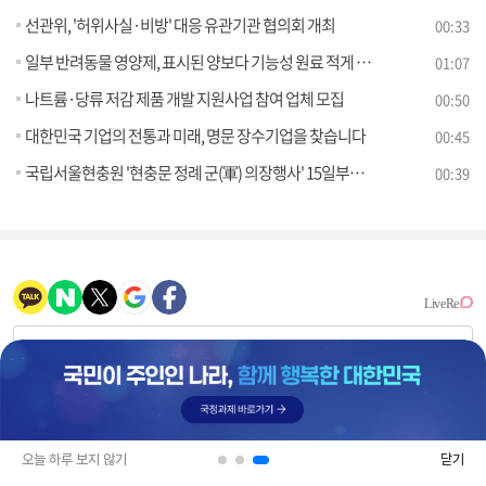
선관위, '허위사실·비방' 대응 유관기관 협의회 개최
00:33
일부 반려동물 영양제, 표시된 양보다 기능성 원료 적게 들어 있어
01:07
나트륨·당류 저감 제품 개발 지원사업 참여 업체 모집
00:50
대한민국 기업의 전통과 미래, 명문 장수기업을 찾습니다
00:45
국립서울현충원 '현충문 정례 군(軍) 의장행사' 15일부터 진행
00:39
오늘 하루 보지 않기
닫기