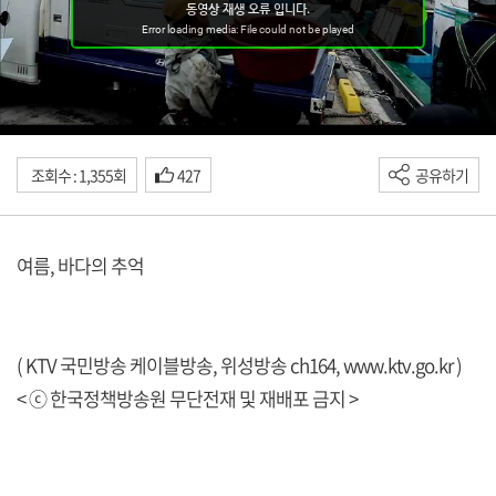
조회수 : 1,355회
427
공유하기
여름, 바다의 추억
( KTV 국민방송 케이블방송, 위성방송 ch164,
www.ktv.go.kr
)
< ⓒ 한국정책방송원 무단전재 및 재배포 금지 >