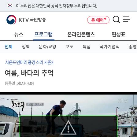
본
메
전
이 누리집은 대한민국 공식 전자정부 누리집입니다.
문
뉴
체
바
바
메
KTV 국민방송
온 에어
로
로
뉴
공식 누리집 주소 확인하기
메뉴 열기
가
가
바
go.kr 주소를 사용하는 누리집은 대한민국 정부기관이 관리하는 누리집입
기
기
로
뉴스
프로그램
온라인콘텐츠
편성표
니다.
가
이밖에 or.kr 또는 .kr등 다른 도메인 주소를 사용하고 있다면 아래 URL에
기
전체
정책
문화/교양
보도
특집
국가기념식
종영
서 도메인 주소를 확인해 보세요
운영중인 공식 누리집보기
사운드멘터리 풍경 소리 시즌2
여름, 바다의 추억
등록일 : 2020.07.04