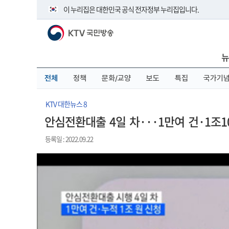
본
메
전
이 누리집은 대한민국 공식 전자정부 누리집입니다.
문
뉴
체
바
바
메
KTV 국민방송
로
로
뉴
공식 누리집 주소 확인하기
가
가
바
go.kr 주소를 사용하는 누리집은 대한민국 정부기관이 관리하
기
기
로
뉴
이밖에 or.kr 또는 .kr등 다른 도메인 주소를 사용하고 있다면 
가
기
운영중인 공식 누리집보기
전체
정책
문화/교양
보도
특집
국가기
KTV 대한뉴스 8
안심전환대출 4일 차···1만여 건·1조1
등록일 : 2022.09.22