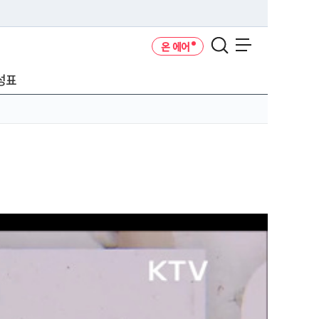
온 에어
메뉴 열기
성표