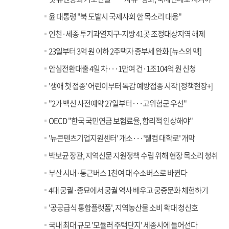
윤 대통령 "북 도발시 국제사회 한 목소리 대응"
인천·세종 투기과열지구-지방 41곳 조정대상지역 해제
23일부터 3억 원 이하 2주택자 종부세 완화 [뉴스의 맥]
안심전환대출 4일 차···1만여 건·1조104억 원 신청
'생애 첫 접종' 어린이부터 독감 예방접종 시작 [정책현장+]
"2가 백신 사전예약 27일부터···고위험군 우선"
OECD "한국 국민연금 보험료율, 합리적 인상해야"
'뉴콘텐츠기업지원센터' 개소···'웰컴 대학로' 개막
박보균 장관, 지역신문 지원정책 수립 위해 현장 목소리 청취
부산 시내·통근버스 1천여 대 수소버스로 바뀐다
4대 궁궐·종묘에서 궁궐 역사 배우고 궁중문화 체험하기
'공공급식 통합플랫폼', 지역농산물 소비 확대 청신호
국내 최대 규모 '모듈러 주택단지' 세종시에 들어선다