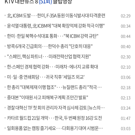
KTV 대한뉴스 8
(51회)
클립영상
北, ICBM 도발···한미, F-35A 동원 이동식발사대 타격훈련
02:29
윤석열 대통령, 北 ICBM에 "대북 확장억제 강화 적극 이행"
00:34
한미·한일 북핵수석대표 통화···"북 ICBM 강력 규탄"
00:44
방콕 6개국 긴급회의···한덕수 총리 "단호히 대응"
00:40
"스페인, 핵심 파트너···미래전략산업 협력 지원"
02:30
한-스페인 경제 협력 강화···미래차·에너지 교류 확대
02:10
미·일·중 연쇄회담···귀국 직후 '세일즈 외교'
03:06
한 총리 "대북제재 이행 협조"···뉴질랜드 총리 "적극 지지"
02:18
중대본 "이태원 사고 피해복구계획 조만간 발표"
02:13
경찰 대혁신 TF 첫 회의 관리자 자격 심사제 검토 [뉴스의 맥]
03:24
카타르 월드컵 21일 개막···한국, 두 번째 원정 16강 도전
01:47
일회용품 없는 캠핑 즐기세요···다회용기 대여 시범운영 [정책현장+]
03:03