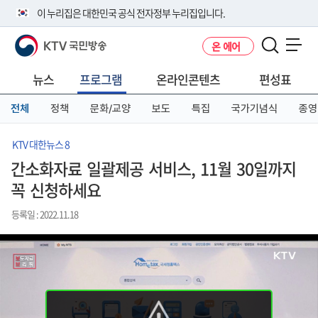
본
메
전
이 누리집은 대한민국 공식 전자정부 누리집입니다.
문
뉴
체
바
바
메
KTV 국민방송
온 에어
로
로
뉴
공식 누리집 주소 확인하기
메뉴 열기
가
가
바
go.kr 주소를 사용하는 누리집은 대한민국 정부기관이 관리하는 누리집입
기
기
로
뉴스
프로그램
온라인콘텐츠
편성표
니다.
가
이밖에 or.kr 또는 .kr등 다른 도메인 주소를 사용하고 있다면 아래 URL에
기
전체
정책
문화/교양
보도
특집
국가기념식
종영
서 도메인 주소를 확인해 보세요
운영중인 공식 누리집보기
KTV 대한뉴스 8
간소화자료 일괄제공 서비스, 11월 30일까지
꼭 신청하세요
등록일 : 2022.11.18