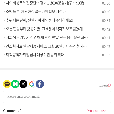
사이버성폭력 집중단속 결과 1천694명 검거(구속 99명)
01:00
소방 드론! 재난현장 골든타임 확보 나선다
00:40
추워지는 날씨, 전열기 화재 안전에 주의하세요!
00:34
오는 연말부터 공공기관·교육청 혜택까지 보조금24에서 확인 가능
00:42
사회적 거리두기 전면 해제 후 첫 연말, 전국 음주운전 집중단속 추진
00:44
간소화자료 일괄제공 서비스, 11월 30일까지 꼭 신청하세요
00:42
퇴직공직자 취업심사 대상기관 범위 확대
01:03