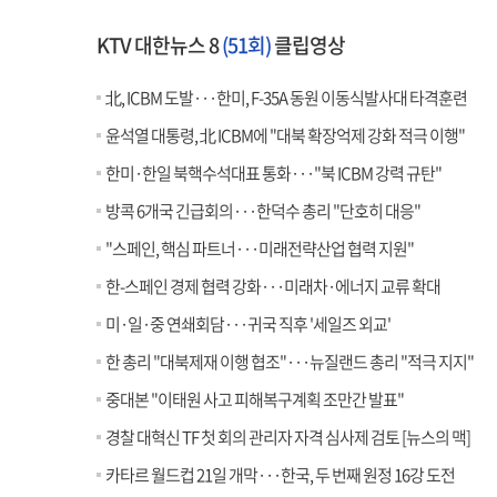
KTV 대한뉴스 8
(51회)
클립영상
北, ICBM 도발···한미, F-35A 동원 이동식발사대 타격훈련
윤석열 대통령, 北 ICBM에 "대북 확장억제 강화 적극 이행"
한미·한일 북핵수석대표 통화···"북 ICBM 강력 규탄"
방콕 6개국 긴급회의···한덕수 총리 "단호히 대응"
"스페인, 핵심 파트너···미래전략산업 협력 지원"
한-스페인 경제 협력 강화···미래차·에너지 교류 확대
미·일·중 연쇄회담···귀국 직후 '세일즈 외교'
한 총리 "대북제재 이행 협조"···뉴질랜드 총리 "적극 지지"
중대본 "이태원 사고 피해복구계획 조만간 발표"
경찰 대혁신 TF 첫 회의 관리자 자격 심사제 검토 [뉴스의 맥]
카타르 월드컵 21일 개막···한국, 두 번째 원정 16강 도전