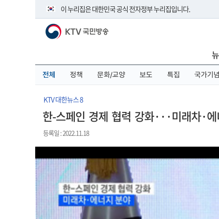
본
메
전
이 누리집은 대한민국 공식 전자정부 누리집입니다.
문
뉴
체
바
바
메
KTV 국민방송
로
로
뉴
공식 누리집 주소 확인하기
가
가
바
go.kr 주소를 사용하는 누리집은 대한민국 정부기관이 관리하
기
기
로
뉴
이밖에 or.kr 또는 .kr등 다른 도메인 주소를 사용하고 있다면 
가
기
운영중인 공식 누리집보기
전체
정책
문화/교양
보도
특집
국가기
KTV 대한뉴스 8
한-스페인 경제 협력 강화···미래차·에
등록일 : 2022.11.18