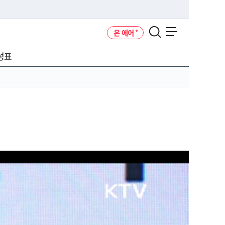
온 에어
메뉴 열기
성표