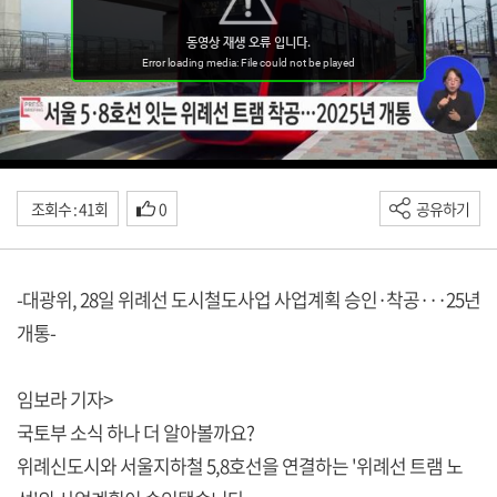
조회수 : 41회
0
공유하기
-대광위, 28일 위례선 도시철도사업 사업계획 승인·착공···25년
개통-
임보라 기자>
국토부 소식 하나 더 알아볼까요?
위례신도시와 서울지하철 5,8호선을 연결하는 '위례선 트램 노