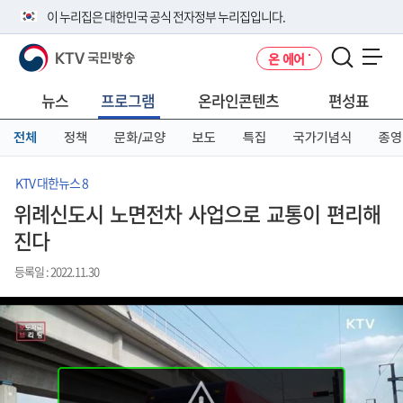
본
메
전
이 누리집은 대한민국 공식 전자정부 누리집입니다.
문
뉴
체
바
바
메
KTV 국민방송
온 에어
로
로
뉴
공식 누리집 주소 확인하기
메뉴 열기
가
가
바
go.kr 주소를 사용하는 누리집은 대한민국 정부기관이 관리하는 누리집입
기
기
로
뉴스
프로그램
온라인콘텐츠
편성표
니다.
가
이밖에 or.kr 또는 .kr등 다른 도메인 주소를 사용하고 있다면 아래 URL에
기
전체
정책
문화/교양
보도
특집
국가기념식
종영
서 도메인 주소를 확인해 보세요
운영중인 공식 누리집보기
KTV 대한뉴스 8
위례신도시 노면전차 사업으로 교통이 편리해
진다
등록일 : 2022.11.30