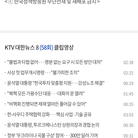
< ⓒ 한국정책방송원 무단전재 및 재배포 금지 >
KTV 대한뉴스 8
(58회)
클립영상
"불법과 타협 없어···명분 없는 요구 시 모든 방안 대처"
02:38
사상 첫 업무개시명령···"불가피한 조치"
02:25
윤석열 대통령 "한국투자 맞춤형 지원···강성노조 해결"
00:29
"북핵 모든 가용수단 대응···대화의 문 열려"
01:45
"비핵화 진행되면 제재 얼마든 풀어갈 수 있어"
00:35
한-사우디 주택협력 강화···핵심 사업·기술 공유
03:03
윤석열 대통령, 투르크메니스탄 상원의장과 경협 논의
00:30
정부 '우크라이나 곡물 구상' 참여···300만 달러 기여
00:31