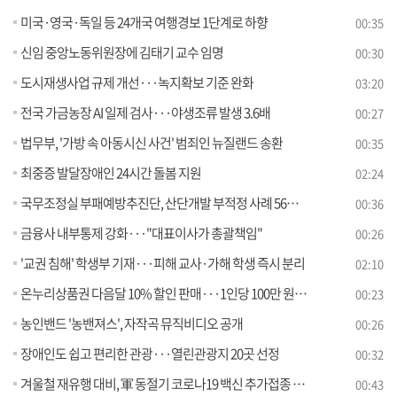
미국·영국·독일 등 24개국 여행경보 1단계로 하향
00:35
신임 중앙노동위원장에 김태기 교수 임명
00:30
도시재생사업 규제 개선···녹지확보 기준 완화
03:20
전국 가금농장 AI 일제 검사···야생조류 발생 3.6배
00:27
법무부, '가방 속 아동시신 사건' 범죄인 뉴질랜드 송환
00:35
최중증 발달장애인 24시간 돌봄 지원
02:24
국무조정실 부패예방추진단, 산단개발 부적정 사례 56건 적발
00:36
금융사 내부통제 강화···"대표이사가 총괄책임"
00:26
'교권 침해' 학생부 기재···피해 교사·가해 학생 즉시 분리
02:10
온누리상품권 다음달 10% 할인 판매···1인당 100만 원까지
00:23
농인밴드 '농밴져스', 자작곡 뮤직비디오 공개
00:26
장애인도 쉽고 편리한 관광···열린관광지 20곳 선정
00:32
겨울철 재유행 대비, 軍 동절기 코로나19 백신 추가접종 실시
00:43