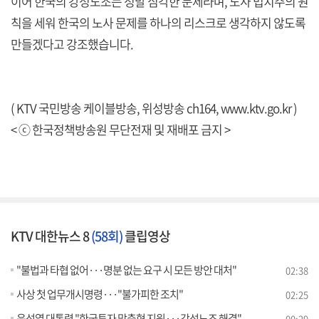
이어 한국의 강성노조는 정말 심각한 문제라며, 노사 법치주의 원
칙을 세워 한국의 노사 문제를 하나의 리스크로 생각하지 않도록
만들겠다고 강조했습니다.
( KTV 국민방송 케이블방송, 위성방송 ch164,
www.ktv.go.kr
)
< ⓒ 한국정책방송원 무단전재 및 재배포 금지 >
KTV 대한뉴스 8
(58회)
클립영상
"불법과 타협 없어···명분 없는 요구 시 모든 방안 대처"
02:38
사상 첫 업무개시명령···"불가피한 조치"
02:25
윤석열 대통령 "한국투자 맞춤형 지원···강성노조 해결"
00:29