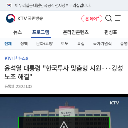
본
메
전
이 누리집은 대한민국 공식 전자정부 누리집입니다.
문
뉴
체
바
바
메
KTV 국민방송
온 에어
로
로
뉴
공식 누리집 주소 확인하기
메뉴 열기
가
가
바
go.kr 주소를 사용하는 누리집은 대한민국 정부기관이 관리하는 누리집입
기
기
로
뉴스
프로그램
온라인콘텐츠
편성표
니다.
가
이밖에 or.kr 또는 .kr등 다른 도메인 주소를 사용하고 있다면 아래 URL에
기
전체
정책
문화/교양
보도
특집
국가기념식
종영
서 도메인 주소를 확인해 보세요
운영중인 공식 누리집보기
KTV 대한뉴스 8
윤석열 대통령 "한국투자 맞춤형 지원···강성
노조 해결"
등록일 : 2022.11.30