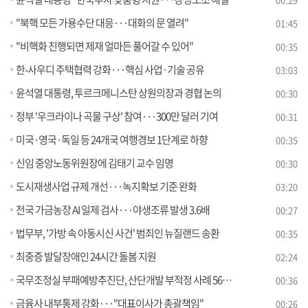
"북핵 모든 가용수단 대응···대화의 문 열려"
01:45
"비핵화 진행되면 제재 얼마든 풀어갈 수 있어"
00:35
한-사우디 주택협력 강화···핵심 사업·기술 공유
03:03
윤석열 대통령, 투르크메니스탄 상원의장과 경협 논의
00:30
정부 '우크라이나 곡물 구상' 참여···300만 달러 기여
00:31
미국·영국·독일 등 24개국 여행경보 1단계로 하향
00:35
신임 중앙노동위원장에 김태기 교수 임명
00:30
도시재생사업 규제 개선···녹지확보 기준 완화
03:20
전국 가금농장 AI 일제 검사···야생조류 발생 3.6배
00:27
법무부, '가방 속 아동시신 사건' 범죄인 뉴질랜드 송환
00:35
최중증 발달장애인 24시간 돌봄 지원
02:24
국무조정실 부패예방추진단, 산단개발 부적정 사례 56건 적발
00:36
금융사 내부통제 강화···"대표이사가 총괄책임"
00:26