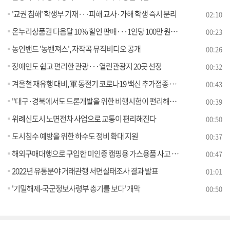
'교권 침해' 학생부 기재···피해 교사·가해 학생 즉시 분리
02:10
온누리상품권 다음달 10% 할인 판매···1인당 100만 원까지
00:23
농인밴드 '농밴져스', 자작곡 뮤직비디오 공개
00:26
장애인도 쉽고 편리한 관광···열린관광지 20곳 선정
00:32
겨울철 재유행 대비, 軍 동절기 코로나19 백신 추가접종 실시
00:43
"대구·경북에서도 드론개발을 위한 비행시험이 편리해집니다"
00:39
위례신도시 노면전차 사업으로 교통이 편리해진다
00:50
도시침수 예방을 위한 하수도 정비 확대 지원
00:37
해외구매대행으로 구입한 미인증 캠핑용 가스용품 사고 위험 높아
00:47
2022년 유통분야 거래관행 서면실태조사 결과 발표
01:01
'기밀해제-국군정보사령부 총기를 보다' 개막
00:50