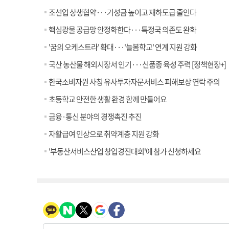
조선업 상생협약···기성금 높이고 재하도급 줄인다
핵심광물 공급망 안정화한다···특정국 의존도 완화
'꿈의 오케스트라' 확대···'늘봄학교' 연계 지원 강화
국산 농산물 해외시장서 인기···신품종 육성 주력 [정책현장+]
한국소비자원 사칭 유사투자자문서비스 피해보상 연락 주의
초등학교 안전한 생활 환경 함께 만들어요
금융·통신 분야의 경쟁촉진 추진
자활급여 인상으로 취약계층 지원 강화
'부동산서비스산업 창업경진대회'에 참가 신청하세요