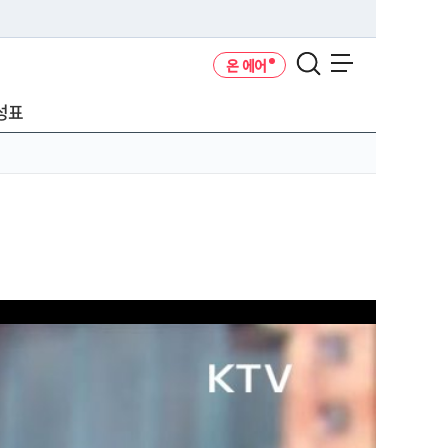
온 에어
메뉴 열기
성표