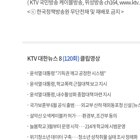
( KTV 국민방송 케이블방송, 위성방송 ch164,
www.ktv.
< ⓒ 한국정책방송원 무단전재 및 재배포 금지 >
KTV 대한뉴스 8
(120회)
클립영상
윤석열 대통령 "기득권 깨고 공정한 시스템"
윤석열 대통령, 학교폭력 근절대책 보고 지시
윤석열 대통령, 내수활성화 종합대책 마련 지시
국가보훈부 6월 공식 출범···외교부 산하 재외동포청 신설 [뉴스
설악산 오색케이블카 허가···환경부, 조건부 동의
늘봄학교 3월부터 운영 시작···214개 학교에 시범운영
위기청소년 데이터 구축···청소년 성착취물 실태 조사 정례화