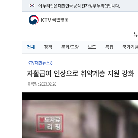
본
메
전
이 누리집은 대한민국 공식 전자정부 누리집입니다.
문
뉴
체
바
바
메
KTV 국민방송
로
로
뉴
공식 누리집 주소 확인하기
가
가
바
go.kr 주소를 사용하는 누리집은 대한민국 정부기관이 관리하
기
기
로
뉴
이밖에 or.kr 또는 .kr등 다른 도메인 주소를 사용하고 있다면 
가
기
운영중인 공식 누리집보기
전체
정책
문화/교양
보도
특집
국가기
KTV 대한뉴스 8
자활급여 인상으로 취약계층 지원 강화
등록일 : 2023.02.28