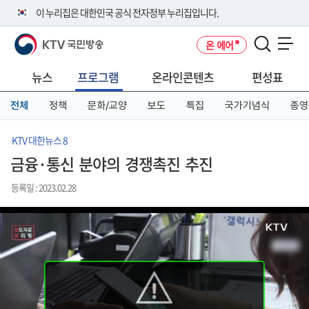
본
메
전
이 누리집은 대한민국 공식 전자정부 누리집입니다.
문
뉴
체
바
바
메
KTV 국민방송
온 에어
로
로
뉴
공식 누리집 주소 확인하기
메뉴 열기
가
가
바
go.kr 주소를 사용하는 누리집은 대한민국 정부기관이 관리하는 누리집입
기
기
로
뉴스
프로그램
온라인콘텐츠
편성표
니다.
가
이밖에 or.kr 또는 .kr등 다른 도메인 주소를 사용하고 있다면 아래 URL에
기
전체
정책
문화/교양
보도
특집
국가기념식
종영
서 도메인 주소를 확인해 보세요
운영중인 공식 누리집보기
KTV 대한뉴스 8
금융·통신 분야의 경쟁촉진 추진
등록일 : 2023.02.28