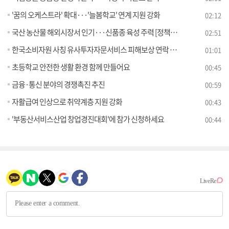
'꿈의 오케스트라' 확대···'늘봄학교' 연계 지원 강화
02:12
국산 농산물 해외시장서 인기···신품종 육성 주력 [정책현장+]
02:51
한국소비자원 사칭 유사투자자문서비스 피해보상 연락 주의
01:01
초등학교 안전한 생활 환경 함께 만들어요
00:45
금융·통신 분야의 경쟁촉진 추진
00:59
자활급여 인상으로 취약계층 지원 강화
00:43
'부동산서비스산업 창업경진대회'에 참가 신청하세요
00:44