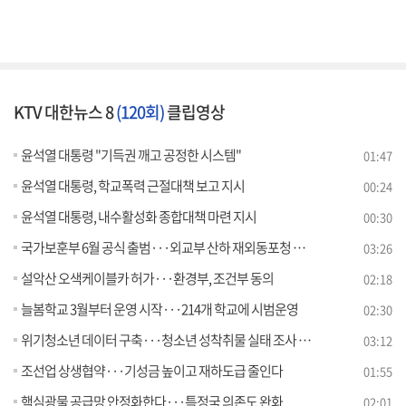
KTV 대한뉴스 8
(120회)
클립영상
윤석열 대통령 "기득권 깨고 공정한 시스템"
01:47
윤석열 대통령, 학교폭력 근절대책 보고 지시
00:24
윤석열 대통령, 내수활성화 종합대책 마련 지시
00:30
국가보훈부 6월 공식 출범···외교부 산하 재외동포청 신설 [뉴스의 맥]
03:26
설악산 오색케이블카 허가···환경부, 조건부 동의
02:18
늘봄학교 3월부터 운영 시작···214개 학교에 시범운영
02:30
위기청소년 데이터 구축···청소년 성착취물 실태 조사 정례화
03:12
조선업 상생협약···기성금 높이고 재하도급 줄인다
01:55
핵심광물 공급망 안정화한다···특정국 의존도 완화
02:01