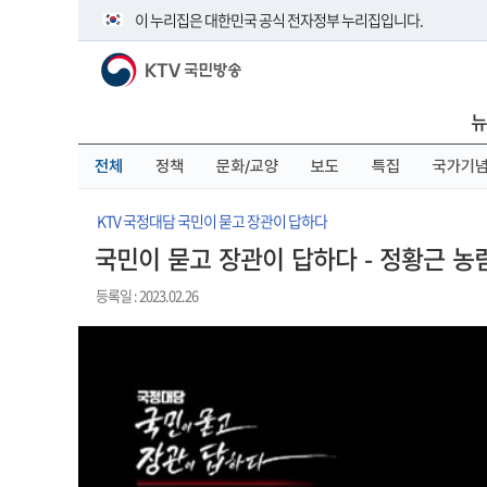
본
메
전
이 누리집은 대한민국 공식 전자정부 누리집입니다.
문
뉴
체
바
바
메
KTV 국민방송
로
로
뉴
공식 누리집 주소 확인하기
가
가
바
go.kr 주소를 사용하는 누리집은 대한민국 정부기관이 관리하
기
기
로
뉴
이밖에 or.kr 또는 .kr등 다른 도메인 주소를 사용하고 있다면 
가
기
운영중인 공식 누리집보기
전체
정책
문화/교양
보도
특집
국가기
KTV 국정대담 국민이 묻고 장관이 답하다
국민이 묻고 장관이 답하다 - 정황근 
등록일 : 2023.02.26