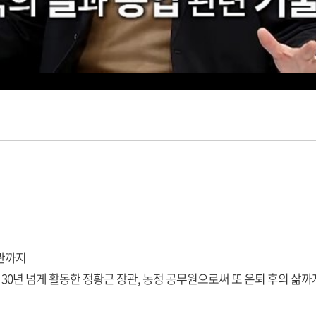
관까지
0년 넘게 활동한 정황근 장관, 농정 공무원으로써 또 은퇴 후의 삶까