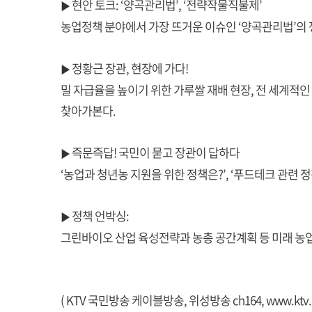
현안 토크: ‘양곡관리법’, ‘전략작물직불제’
▶
농업정책 분야에서 가장 뜨거운 이슈인 ‘양곡관리법’의
정황근 장관, 현장에 가다!
▶
밀 자급율을 높이기 위한 가루쌀 재배 현장, 전 세계적인
찾아가본다.
즉문즉답! 국민이 묻고 장관이 답하다
▶
‘농업과 청년농 지원을 위한 정책은?’, ‘푸드테크 관련 
정책 언박싱:
▶
그린바이오 산업 육성전략과 농총 공간계획 등 미래 농
( KTV 국민방송 케이블방송, 위성방송 ch164,
www.ktv.