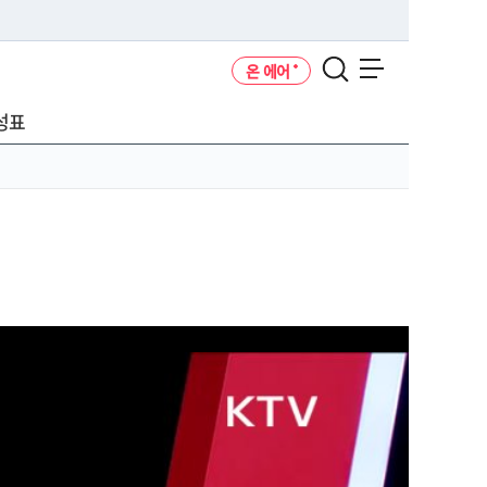
온 에어
메뉴 열기
성표