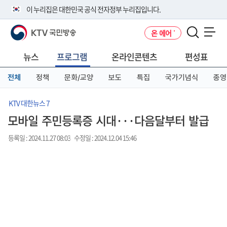
본
메
전
이 누리집은 대한민국 공식 전자정부 누리집입니다.
문
뉴
체
바
바
메
KTV 국민방송
온 에어
로
로
뉴
공식 누리집 주소 확인하기
메뉴 열기
가
가
바
go.kr 주소를 사용하는 누리집은 대한민국 정부기관이 관리하는 누리집입
기
기
로
뉴스
프로그램
온라인콘텐츠
편성표
니다.
가
이밖에 or.kr 또는 .kr등 다른 도메인 주소를 사용하고 있다면 아래 URL에
기
전체
정책
문화/교양
보도
특집
국가기념식
종영
서 도메인 주소를 확인해 보세요
운영중인 공식 누리집보기
KTV 대한뉴스 7
모바일 주민등록증 시대···다음달부터 발급
등록일 : 2024.11.27 08:03
수정일 : 2024.12.04 15:46