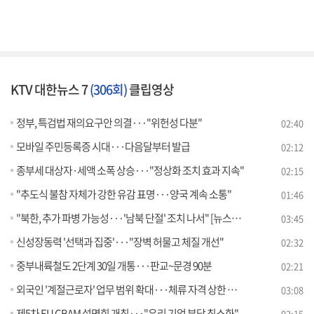
KTV 대한뉴스 7
(306회)
클립영상
정부, 특검법 재의요구안 의결···"위헌성 다분"
02:40
모바일 주민등록증 시대···다음달부터 발급
02:12
종부세 대상자·세액 소폭 상승···"정상화 조치 효과 지속"
02:15
"추도식 불참 자체가 강한 유감 표명···양국 계속 소통"
01:46
"북한, 추가 파병 가능성···'남북 단절' 조치 나서" [뉴스의 맥]
03:45
신성장동력 '선택과 집중'···"장벽 허물고 체질 개선"
02:32
중부내륙철도 2단계 30일 개통···판교~문경 90분
02:21
외국인 '계절근로자' 업무 범위 확대···체류 자격 상한 연장 [정책현장+]
03:08
제5차 EU CBAM 설명회 개최···"우리 기업 부담 최소화"
02:15