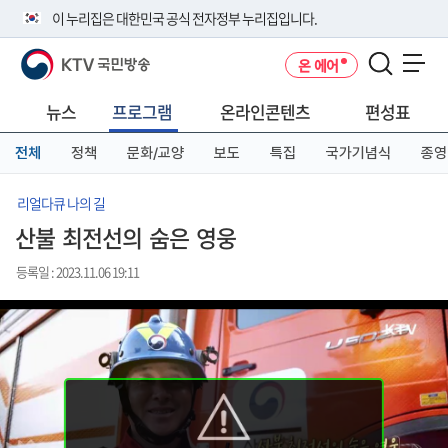
본
메
전
이 누리집은 대한민국 공식 전자정부 누리집입니다.
문
뉴
체
바
바
메
KTV 국민방송
온 에어
로
로
뉴
공식 누리집 주소 확인하기
메뉴 열기
가
가
바
go.kr 주소를 사용하는 누리집은 대한민국 정부기관이 관리하는 누리집입
기
기
로
뉴스
프로그램
온라인콘텐츠
편성표
니다.
가
이밖에 or.kr 또는 .kr등 다른 도메인 주소를 사용하고 있다면 아래 URL에
기
전체
정책
문화/교양
보도
특집
국가기념식
종영
서 도메인 주소를 확인해 보세요
운영중인 공식 누리집보기
리얼다큐 나의 길
산불 최전선의 숨은 영웅
등록일 : 2023.11.06 19:11