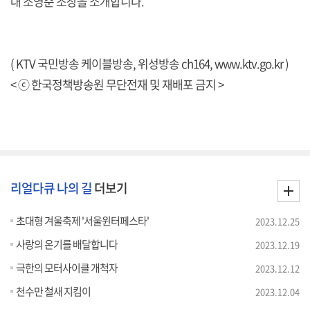
대 조영준 조장을 소개합니다.
( KTV 국민방송 케이블방송, 위성방송 ch164,
www.ktv.go.kr
)
< ⓒ 한국정책방송원 무단전재 및 재배포 금지 >
리얼다큐 나의 길
더보기
초대형 겨울축제 '서울윈터페스타'
2023.12.25
사랑의 온기를 배달합니다
2023.12.19
극한의 모터사이클 개척자
2023.12.12
천수만 철새 지킴이
2023.12.04