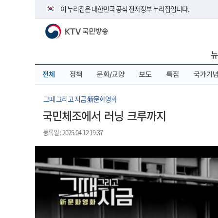
본
메
전
이 누리집은 대한민국 공식 전자정부 누리집입니다.
문
뉴
체
바
바
메
KTV 국민방송
로
로
뉴
공식 누리집 주소 확인하기
가
가
바
go.kr 주소를 사용하는 누리집은 대한민국 정부기관이 관리하
기
기
로
뉴
이밖에 or.kr 또는 .kr등 다른 도메인 주소를 사용하고 있다면 
가
기
운영중인 공식 누리집보기
전체
정책
문화/교양
보도
특집
국가기
그때 그리고 지금 新문화영화
국민체조에서 러닝 크루까지
등록일 : 2025.04.12 19:37