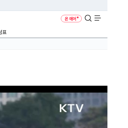
온 에어
메뉴 열기
성표