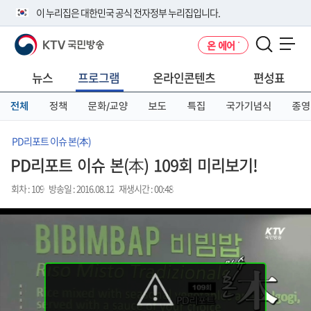
본
메
전
이 누리집은 대한민국 공식 전자정부 누리집입니다.
문
뉴
체
바
바
메
KTV 국민방송
온 에어
로
로
뉴
공식 누리집 주소 확인하기
메뉴 열기
가
가
바
go.kr 주소를 사용하는 누리집은 대한민국 정부기관이 관리하는 누리집입
기
기
로
뉴스
프로그램
온라인콘텐츠
편성표
니다.
가
이밖에 or.kr 또는 .kr등 다른 도메인 주소를 사용하고 있다면 아래 URL에
기
전체
정책
문화/교양
보도
특집
국가기념식
종영
서 도메인 주소를 확인해 보세요
운영중인 공식 누리집보기
PD리포트 이슈 본(本)
PD리포트 이슈 본(本) 109회 미리보기!
회차 : 109
방송일 : 2016.08.12
재생시간 : 00:48