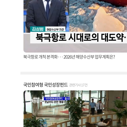
북극항로 개척 본격화···2026년 해양수산부 업무계획은?
국민참여형 국민성장펀드
관련기사 17건