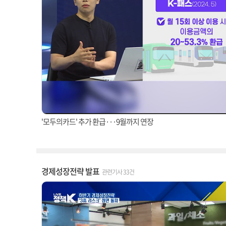
'모두의카드' 추가 환급···9월까지 연장
경제성장전략 발표
관련기사 33건