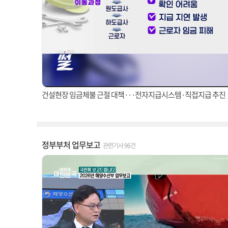
건설현장 임금체불 근절 대책···전자지급시스템·직접지급 추진
정부부처 업무보고
관련기사 96건