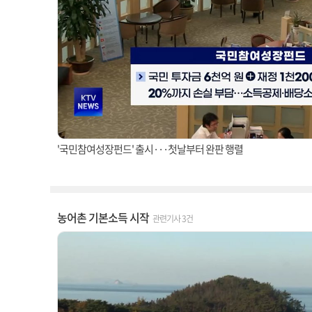
'국민참여성장펀드' 출시···첫날부터 완판 행렬
농어촌 기본소득 시작
관련기사 3건