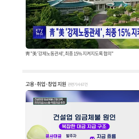
靑 "美 '강제노동관세', 최종 15% 지켜지도록 협의"
고용·취업·창업 지원
관련기사 67건