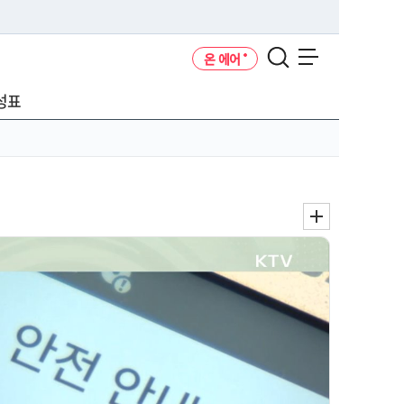
온 에어
메뉴 열기
성표