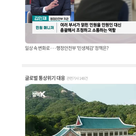
일상 속 변화로···행정안전부 '민생체감' 정책은?
글로벌 통상위기 대응
관련기사 148건