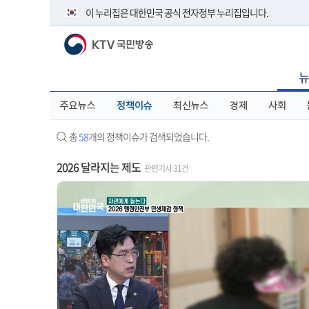
본
메
전
이 누리집은 대한민국 공식 전자정부 누리집입니다.
문
뉴
체
바
바
메
KTV 국민방송
로
로
뉴
공식 누리집 주소 확인하기
가
가
바
go.kr 주소를 사용하는 누리집은 대한민국 정부기관이 관리하
기
기
로
뉴
이밖에 or.kr 또는 .kr등 다른 도메인 주소를 사용하고 있다면 
가
기
운영중인 공식 누리집보기
주요뉴스
정책이슈
최신뉴스
경제
사회
총
58
개의 정책이슈가 검색되었습니다.
2026 달라지는 제도
관련기사 31건